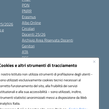
PON
PNRR
Erasmus
Albo Online
025/2026
Circolari
o e
Docenti 25/26
Archivio Area Riservata Docenti
Genitori
ATA
BES
Modulistica
Cookies e altri strumenti di tracciamento
Contatti
Il nostro Istituto non utilizza strumenti di profilazione degli utenti -
Gallery
sono utilizzati esclusivamente cookies tecnici necessari al
corretto funzionamento del sito, alla fruibilità dei servizi
istituzionali e alla sua accessibilità – sono utilizzati, inoltre,
strumenti statistici anonimizzati messi a disposizione da Web
Analytics Italia.