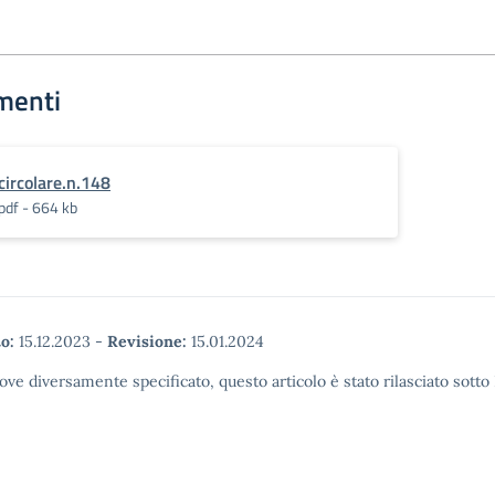
menti
circolare.n.148
pdf - 664 kb
o:
15.12.2023
-
Revisione:
15.01.2024
ove diversamente specificato, questo articolo è stato rilasciato sott