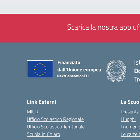
Scarica la nostra app uff
Is
D
Tr
— 
Link Esterni
La Scuo
MIUR
Presenta
Ufficio Scolastico Regionale
I luoghi
Ufficio Scolastico Territoriale
I numeri 
Scuola in Chiaro
Le carte 