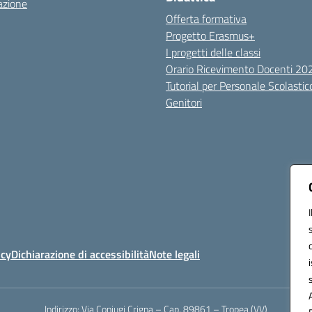
azione
Offerta formativa
Progetto Erasmus+
I progetti delle classi
Orario Ricevimento Docenti 2
Tutorial per Personale Scolastic
Genitori
icy
Dichiarazione di accessibilità
Note legali
Indirizzo:
Via Coniugi Crigna – Cap. 89861 – Tropea (VV)