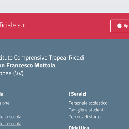
iciale su:
App
tituto Comprensivo Tropea-Ricadi
on Francesco Mottola
opea (VV)
Visita la pagina iniziale della scuola
la
I Servizi
zione
Personale scolastico
Famiglie e studenti
della scuola
Percorsi di studio
della scuola
Didattica