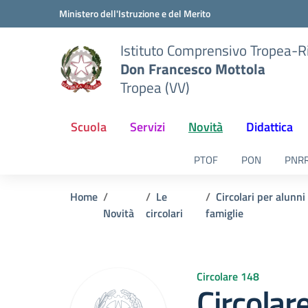
Vai ai contenuti
Vai al menu di navigazione
Vai al footer
Ministero dell'Istruzione e del Merito
Istituto Comprensivo Tropea-R
Don Francesco Mottola
Tropea (VV)
Scuola
Servizi
Novità
Didattica
PTOF
PON
PNR
Home
Le
Circolari per alunni
Novità
circolari
famiglie
Circolare 148
Circolar