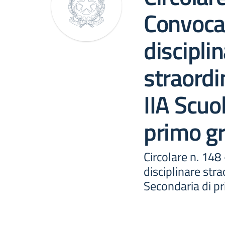
Convoca
discipli
straordi
IIA Scuo
primo g
Circolare n. 148
disciplinare stra
Secondaria di p