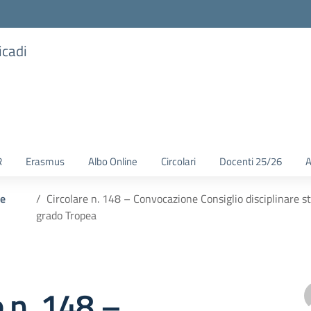
icadi
R
Erasmus
Albo Online
Circolari
Docenti 25/26
A
 e
Circolare n. 148 – Convocazione Consiglio disciplinare st
grado Tropea
e n. 148 –