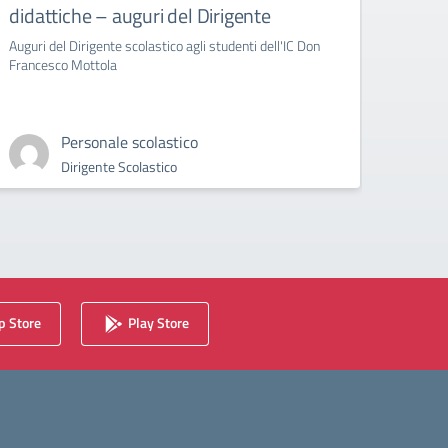
didattiche – auguri del Dirigente
Bull
Auguri del Dirigente scolastico agli studenti dell'IC Don
circola
Francesco Mottola
Cyberb
Personale scolastico
Dirigente Scolastico
 Store
Play Store