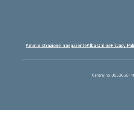
Amministrazione Trasparente
Albo Online
Privacy Pol
Centralino:
096366641