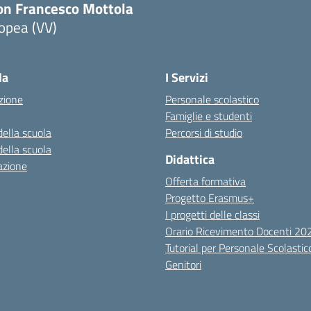
on Francesco Mottola
opea (VV)
Visita la pagina iniziale della scuola
la
I Servizi
zione
Personale scolastico
Famiglie e studenti
della scuola
Percorsi di studio
della scuola
Didattica
azione
Offerta formativa
Progetto Erasmus+
I progetti delle classi
Orario Ricevimento Docenti 2
Tutorial per Personale Scolastic
Genitori