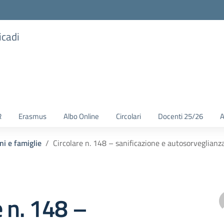
icadi
R
Erasmus
Albo Online
Circolari
Docenti 25/26
A
ni e famiglie
Circolare n. 148 – sanificazione e autosorveglianz
e n. 148 –