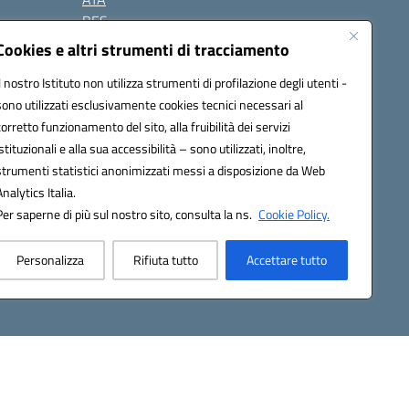
BES
Modulistica
Cookies e altri strumenti di tracciamento
Contatti
Il nostro Istituto non utilizza strumenti di profilazione degli utenti -
Gallery
sono utilizzati esclusivamente cookies tecnici necessari al
corretto funzionamento del sito, alla fruibilità dei servizi
istituzionali e alla sua accessibilità – sono utilizzati, inoltre,
strumenti statistici anonimizzati messi a disposizione da Web
Analytics Italia.
Per saperne di più sul nostro sito, consulta la ns.
Cookie Policy.
2200d@pec.istruzione.it
Personalizza
Rifiuta tutto
Accettare tutto