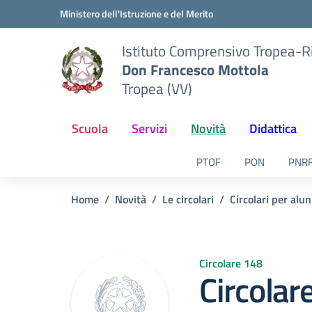
Vai ai contenuti
Vai al menu di navigazione
Vai al footer
Ministero dell'Istruzione e del Merito
Istituto Comprensivo Tropea-R
Don Francesco Mottola
Tropea (VV)
Scuola
Servizi
Novità
Didattica
PTOF
PON
PNR
Home
Novità
Le circolari
Circolari per alun
Circolare 148
Circolar