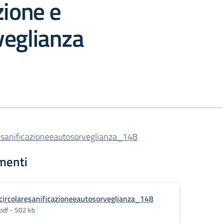
zione e
veglianza
resanificazioneeautosorveglianza_148
menti
circolaresanificazioneeautosorveglianza_148
pdf - 502 kb