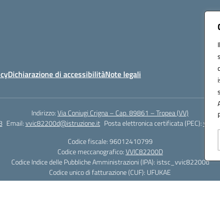
icy
Dichiarazione di accessibilità
Note legali
Indirizzo:
Via Coniugi Crigna – Cap. 89861 – Tropea (VV)
8
Email:
vvic82200d@istruzione.it
Posta elettronica certificata (PEC):
vvic8
Codice fiscale: 96012410799
Codice meccanografico:
VVIC82200D
Codice Indice delle Pubbliche Amministrazioni (IPA): istsc_vvic82200d
Codice unico di fatturazione (CUF): UFUKAE
Hosting & Powered by 3D Solution S.r.l.