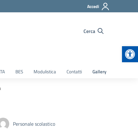
Accedi
Cerca
Apr
TA
BES
Modulistica
Contatti
Gallery
a
Personale scolastico