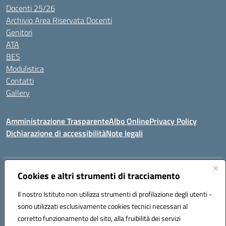
Docenti 25/26
Archivio Area Riservata Docenti
Genitori
ATA
BES
Modulistica
Contatti
Gallery
Amministrazione Trasparente
Albo Online
Privacy Policy
Dichiarazione di accessibilità
Note legali
Indirizzo:
Via Coniugi Crigna – Cap. 89861 – Tropea (VV)
Cookies e altri strumenti di tracciamento
Centralino:
0963666418
Email:
vvic82200d@istruzione.it
Posta elettronica certificata (PEC):
Il nostro Istituto non utilizza strumenti di profilazione degli utenti -
vvic82200d@pec.istruzione.it
sono utilizzati esclusivamente cookies tecnici necessari al
Codice fiscale: 96012410799
corretto funzionamento del sito, alla fruibilità dei servizi
Codice meccanografico:
VVIC82200D