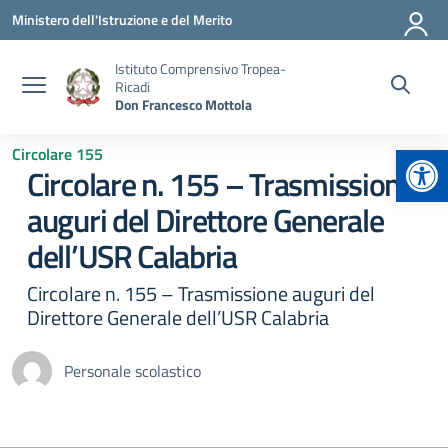
Vai ai contenuti
Vai al menu di navigazione
Vai al footer
Ministero dell'Istruzione e del Merito
Istituto Comprensivo Tropea-
Ricadi
Don Francesco Mottola
Apr
Circolare 155
Circolare n. 155 – Trasmissione
auguri del Direttore Generale
dell’USR Calabria
Circolare n. 155 – Trasmissione auguri del
Direttore Generale dell’USR Calabria
Personale scolastico