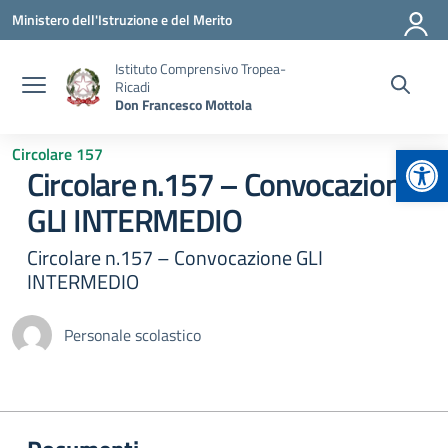
Vai ai contenuti
Vai al menu di navigazione
Vai al footer
Ministero dell'Istruzione e del Merito
Istituto Comprensivo Tropea-
Ricadi
Don Francesco Mottola
Apr
Circolare 157
Circolare n.157 – Convocazione
GLI INTERMEDIO
Circolare n.157 – Convocazione GLI
INTERMEDIO
Personale scolastico