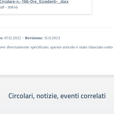
Circolare-n.-166-Ore_Eccedenti-_docx
pdf - 308 kb
o:
07.12.2022
-
Revisione:
15.11.2023
ove diversamente specificato, questo articolo è stato rilasciato sott
Circolari, notizie, eventi correlati