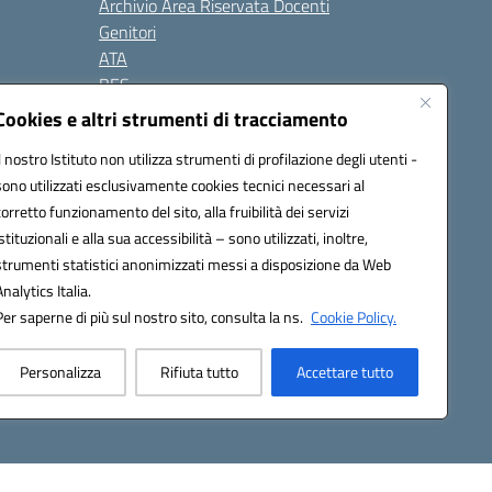
Archivio Area Riservata Docenti
Genitori
ATA
BES
Modulistica
Cookies e altri strumenti di tracciamento
Contatti
Il nostro Istituto non utilizza strumenti di profilazione degli utenti -
Gallery
sono utilizzati esclusivamente cookies tecnici necessari al
corretto funzionamento del sito, alla fruibilità dei servizi
istituzionali e alla sua accessibilità – sono utilizzati, inoltre,
strumenti statistici anonimizzati messi a disposizione da Web
Analytics Italia.
Per saperne di più sul nostro sito, consulta la ns.
Cookie Policy.
2200d@pec.istruzione.it
Personalizza
Rifiuta tutto
Accettare tutto