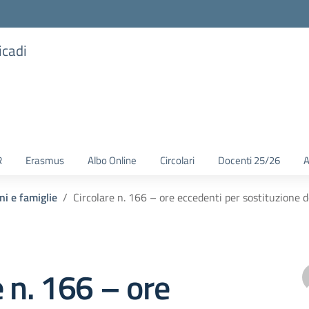
icadi
R
Erasmus
Albo Online
Circolari
Docenti 25/26
A
ni e famiglie
Circolare n. 166 – ore eccedenti per sostituzione 
e n. 166 – ore