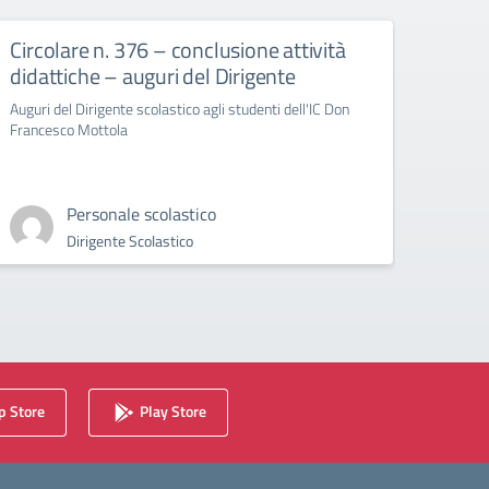
Circolare n. 376 – conclusione attività
circ
didattiche – auguri del Dirigente
Bull
Auguri del Dirigente scolastico agli studenti dell'IC Don
circola
Francesco Mottola
Cyberb
Personale scolastico
Dirigente Scolastico
 Store
Play Store