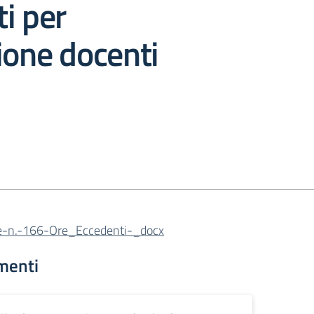
i per
ione docenti
re-n.-166-Ore_Eccedenti-_docx
menti