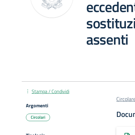
eccedent
sostituz
assenti
Stampa / Condividi
Circola
Argomenti
Docu
Circolari