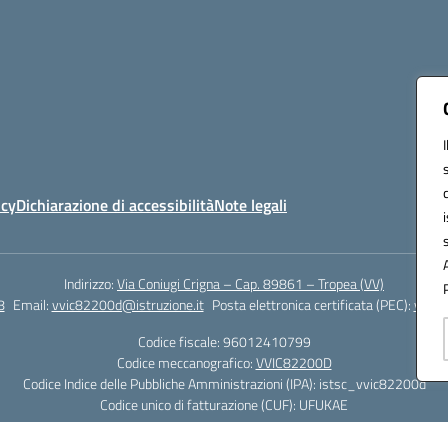
icy
Dichiarazione di accessibilità
Note legali
Indirizzo:
Via Coniugi Crigna – Cap. 89861 – Tropea (VV)
8
Email:
vvic82200d@istruzione.it
Posta elettronica certificata (PEC):
vvic8
Codice fiscale: 96012410799
Codice meccanografico:
VVIC82200D
Codice Indice delle Pubbliche Amministrazioni (IPA): istsc_vvic82200d
Codice unico di fatturazione (CUF): UFUKAE