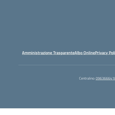
Amministrazione Trasparente
Albo Online
Privacy Pol
Centralino:
096366641