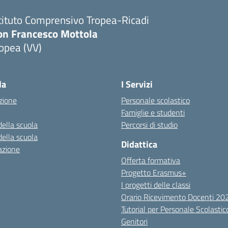
tituto Comprensivo Tropea-Ricadi
on Francesco Mottola
opea (VV)
Visita la pagina iniziale della scuola
la
I Servizi
zione
Personale scolastico
Famiglie e studenti
della scuola
Percorsi di studio
della scuola
Didattica
azione
Offerta formativa
Progetto Erasmus+
I progetti delle classi
Orario Ricevimento Docenti 2
Tutorial per Personale Scolastic
Genitori