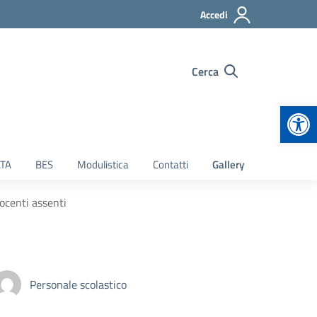
Accedi
Cerca
Apr
TA
BES
Modulistica
Contatti
Gallery
docenti assenti
Personale scolastico