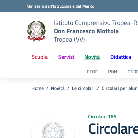
Vai ai contenuti
Vai al menu di navigazione
Vai al footer
Ministero dell'Istruzione e del Merito
Istituto Comprensivo Tropea-R
Don Francesco Mottola
Tropea (VV)
Scuola
Servizi
Novità
Didattica
PTOF
PON
PNR
Home
Novità
Le circolari
Circolari per alun
Circolare 166
Circolar