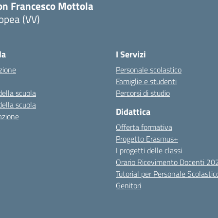
on Francesco Mottola
opea (VV)
Visita la pagina iniziale della scuola
la
I Servizi
zione
Personale scolastico
Famiglie e studenti
della scuola
Percorsi di studio
della scuola
Didattica
azione
Offerta formativa
Progetto Erasmus+
I progetti delle classi
Orario Ricevimento Docenti 2
Tutorial per Personale Scolastic
Genitori