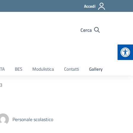
Accedi
Cerca
Apr
TA
BES
Modulistica
Contatti
Gallery
23
Personale scolastico