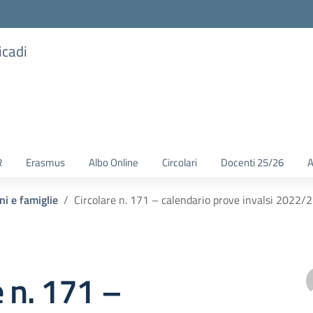
icadi
R
Erasmus
Albo Online
Circolari
Docenti 25/26
A
ni e famiglie
Circolare n. 171 – calendario prove invalsi 2022/
e n. 171 –