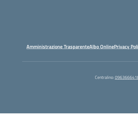
Amministrazione Trasparente
Albo Online
Privacy Pol
Centralino:
096366641