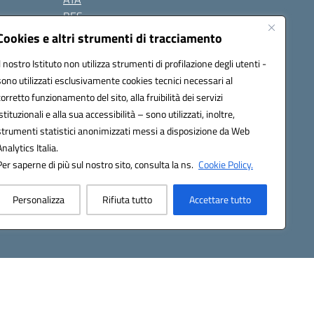
BES
Modulistica
Cookies e altri strumenti di tracciamento
Contatti
Il nostro Istituto non utilizza strumenti di profilazione degli utenti -
Gallery
sono utilizzati esclusivamente cookies tecnici necessari al
corretto funzionamento del sito, alla fruibilità dei servizi
istituzionali e alla sua accessibilità – sono utilizzati, inoltre,
strumenti statistici anonimizzati messi a disposizione da Web
Analytics Italia.
Per saperne di più sul nostro sito, consulta la ns.
Cookie Policy.
2200d@pec.istruzione.it
Personalizza
Rifiuta tutto
Accettare tutto