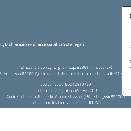
icy
Dichiarazione di accessibilità
Note legali
Indirizzo:
Via Coniugi Crigna – Cap. 89861 – Tropea (VV)
8
Email:
vvic82200d@istruzione.it
Posta elettronica certificata (PEC):
vvic8
Codice fiscale: 96012410799
Codice meccanografico:
VVIC82200D
Codice Indice delle Pubbliche Amministrazioni (IPA): istsc_vvic82200d
Codice unico di fatturazione (CUF): UFUKAE
Hosting & Powered by 3D Solution S.r.l.