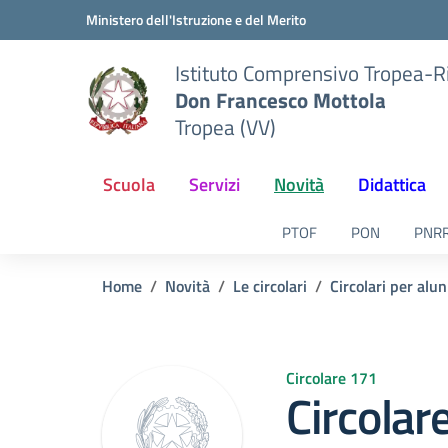
Vai ai contenuti
Vai al menu di navigazione
Vai al footer
Ministero dell'Istruzione e del Merito
Istituto Comprensivo Tropea-R
Don Francesco Mottola
Tropea (VV)
Scuola
Servizi
Novità
Didattica
PTOF
PON
PNR
Home
Novità
Le circolari
Circolari per alun
Circolare 171
Circolar