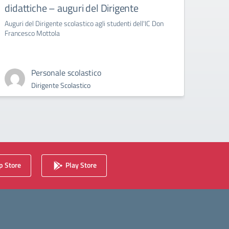
didattiche – auguri del Dirigente
Bull
Auguri del Dirigente scolastico agli studenti dell'IC Don
circola
Francesco Mottola
Cyberb
Personale scolastico
Dirigente Scolastico
 Store
Play Store