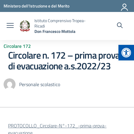
Vai ai contenuti
Vai al menu di navigazione
Vai al footer
Ministero dell'Istruzione e del Merito
Istituto Comprensivo Tropea-
Ricadi
Don Francesco Mottola
Apr
Circolare 172
Circolare n. 172 – prima prova
di evacuazione a.s.2022/23
Personale scolastico
PROTOCOLLO_Circolare-N°-172_-prima-prova-
evacuazione