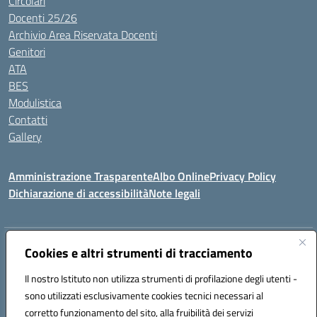
Circolari
Docenti 25/26
Archivio Area Riservata Docenti
Genitori
ATA
BES
Modulistica
Contatti
Gallery
Amministrazione Trasparente
Albo Online
Privacy Policy
Dichiarazione di accessibilità
Note legali
Indirizzo:
Via Coniugi Crigna – Cap. 89861 – Tropea (VV)
Cookies e altri strumenti di tracciamento
Centralino:
0963666418
Email:
vvic82200d@istruzione.it
Posta elettronica certificata (PEC):
Il nostro Istituto non utilizza strumenti di profilazione degli utenti -
vvic82200d@pec.istruzione.it
sono utilizzati esclusivamente cookies tecnici necessari al
Codice fiscale: 96012410799
corretto funzionamento del sito, alla fruibilità dei servizi