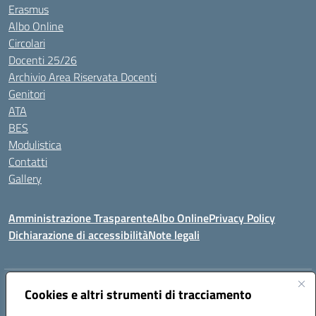
Erasmus
Albo Online
Circolari
Docenti 25/26
Archivio Area Riservata Docenti
Genitori
ATA
BES
Modulistica
Contatti
Gallery
Amministrazione Trasparente
Albo Online
Privacy Policy
Dichiarazione di accessibilità
Note legali
Indirizzo:
Via Coniugi Crigna – Cap. 89861 – Tropea (VV)
Cookies e altri strumenti di tracciamento
Centralino:
0963666418
Email:
vvic82200d@istruzione.it