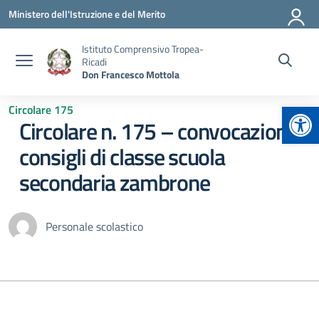
Vai ai contenuti
Vai al menu di navigazione
Vai al footer
Ministero dell'Istruzione e del Merito
Istituto Comprensivo Tropea-
Ricadi
Don Francesco Mottola
Apr
Circolare 175
Circolare n. 175 – convocazione
consigli di classe scuola
secondaria zambrone
Personale scolastico