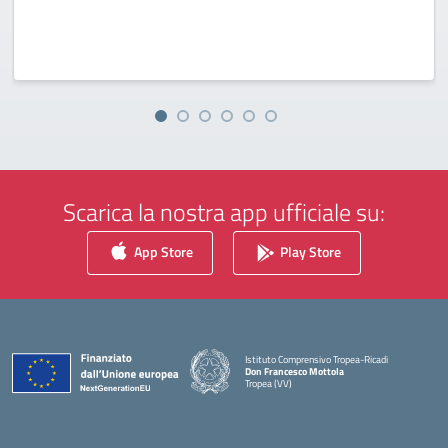
Scarica la nostra app ufficiale su:
App Store
Play Store
Istituto Comprensivo Tropea-Ricadi
Don Francesco Mottola
Tropea (VV)
— Visita la pagina iniziale della scuola