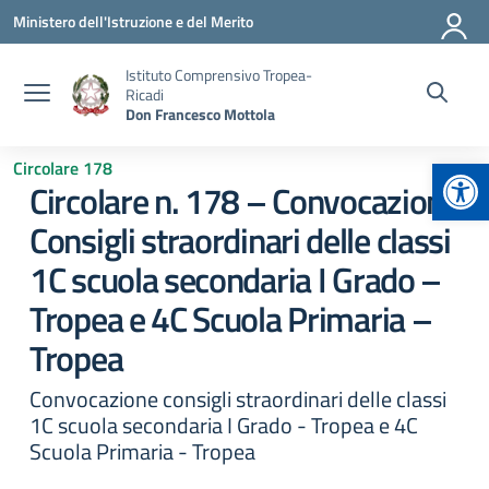
Vai ai contenuti
Vai al menu di navigazione
Vai al footer
Ministero dell'Istruzione e del Merito
Istituto Comprensivo Tropea-
Ricadi
Don Francesco Mottola
Apr
Circolare 178
Circolare n. 178 – Convocazione
Consigli straordinari delle classi
1C scuola secondaria I Grado –
Tropea e 4C Scuola Primaria –
Tropea
Convocazione consigli straordinari delle classi
1C scuola secondaria I Grado - Tropea e 4C
Scuola Primaria - Tropea