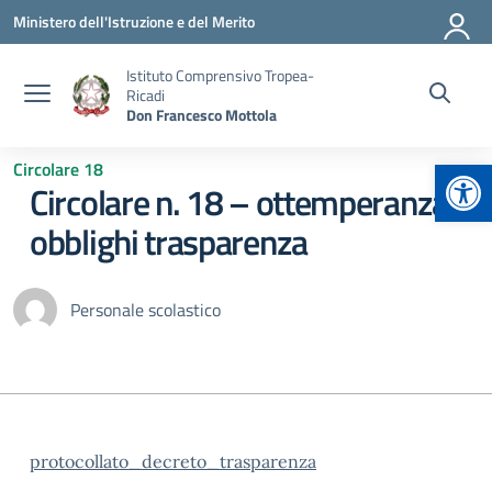
Vai ai contenuti
Vai al menu di navigazione
Vai al footer
Ministero dell'Istruzione e del Merito
Istituto Comprensivo Tropea-
Ricadi
Don Francesco Mottola
Apr
Circolare 18
Circolare n. 18 – ottemperanza
obblighi trasparenza
Personale scolastico
protocollato_decreto_trasparenza