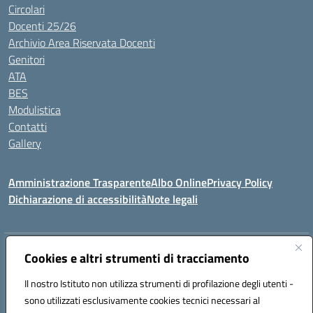
Circolari
Docenti 25/26
Archivio Area Riservata Docenti
Genitori
ATA
BES
Modulistica
Contatti
Gallery
Amministrazione Trasparente
Albo Online
Privacy Policy
Dichiarazione di accessibilità
Note legali
Indirizzo:
Via Coniugi Crigna – Cap. 89861 – Tropea (VV)
Cookies e altri strumenti di tracciamento
Centralino:
0963666418
Email:
vvic82200d@istruzione.it
Posta elettronica certificata (PEC):
Il nostro Istituto non utilizza strumenti di profilazione degli utenti -
vvic82200d@pec.istruzione.it
sono utilizzati esclusivamente cookies tecnici necessari al
Codice fiscale: 96012410799