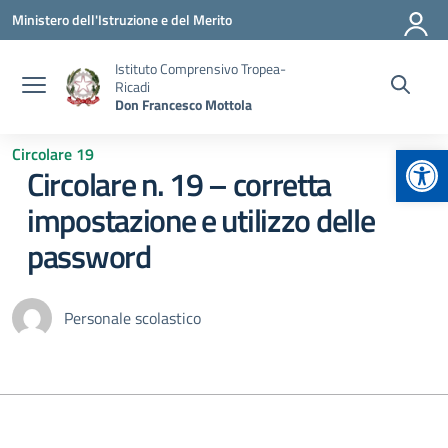
Vai ai contenuti
Vai al menu di navigazione
Vai al footer
Ministero dell'Istruzione e del Merito
Istituto Comprensivo Tropea-
Ricadi
Don Francesco Mottola
Apr
Circolare 19
Circolare n. 19 – corretta
impostazione e utilizzo delle
password
Personale scolastico