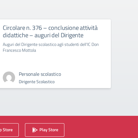
Circolare n. 376 – conclusione attività
circ
didattiche – auguri del Dirigente
Bull
Auguri del Dirigente scolastico agli studenti dell'IC Don
circola
Francesco Mottola
Cyberb
Personale scolastico
Dirigente Scolastico
 Store
Play Store