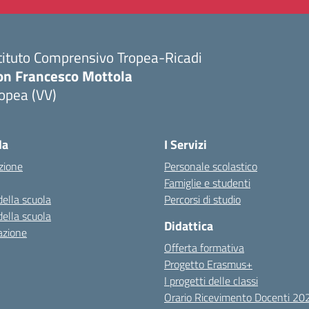
tituto Comprensivo Tropea-Ricadi
on Francesco Mottola
opea (VV)
Visita la pagina iniziale della scuola
la
I Servizi
zione
Personale scolastico
Famiglie e studenti
della scuola
Percorsi di studio
della scuola
Didattica
azione
Offerta formativa
Progetto Erasmus+
I progetti delle classi
Orario Ricevimento Docenti 2