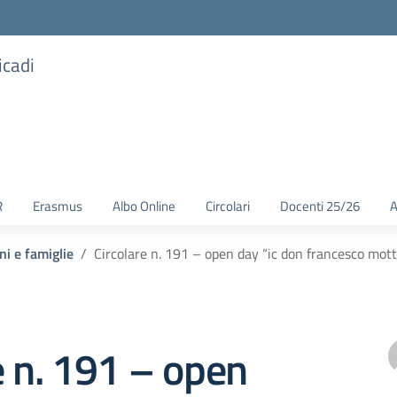
icadi
R
Erasmus
Albo Online
Circolari
Docenti 25/26
A
ni e famiglie
Circolare n. 191 – open day “ic don francesco mott
e n. 191 – open