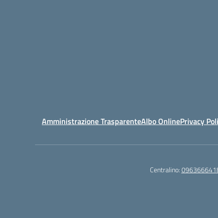
Amministrazione Trasparente
Albo Online
Privacy Pol
Centralino:
096366641