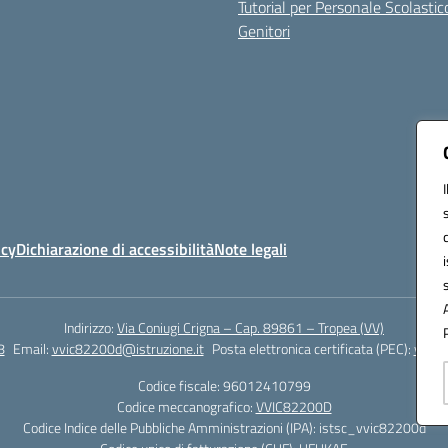
Tutorial per Personale Scolastic
Genitori
icy
Dichiarazione di accessibilità
Note legali
Indirizzo:
Via Coniugi Crigna – Cap. 89861 – Tropea (VV)
8
Email:
vvic82200d@istruzione.it
Posta elettronica certificata (PEC):
vvic8
Codice fiscale: 96012410799
Codice meccanografico:
VVIC82200D
Codice Indice delle Pubbliche Amministrazioni (IPA): istsc_vvic82200d