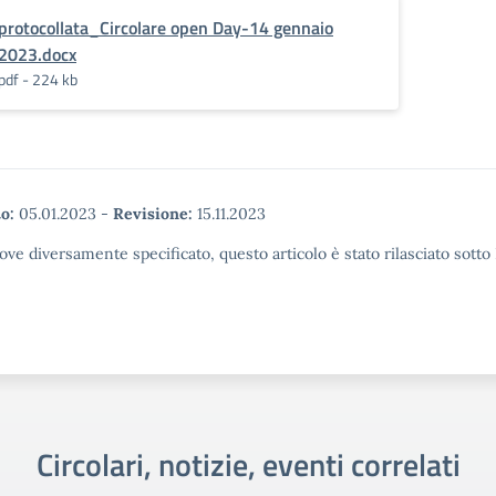
protocollata_Circolare open Day-14 gennaio
2023.docx
pdf - 224 kb
o:
05.01.2023
-
Revisione:
15.11.2023
ove diversamente specificato, questo articolo è stato rilasciato sott
Circolari, notizie, eventi correlati