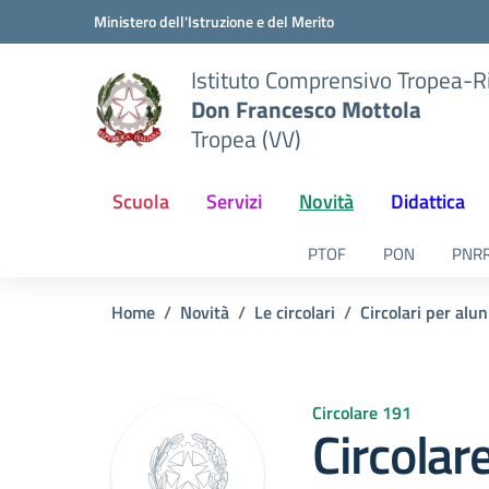
Vai ai contenuti
Vai al menu di navigazione
Vai al footer
Ministero dell'Istruzione e del Merito
Istituto Comprensivo Tropea-R
Don Francesco Mottola
Tropea (VV)
Scuola
Servizi
Novità
Didattica
PTOF
PON
PNR
Home
Novità
Le circolari
Circolari per alun
Circolare 191
Circolar