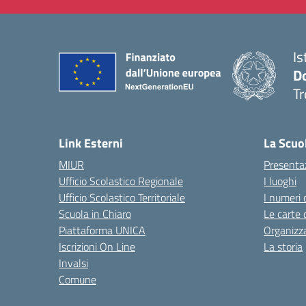
Is
D
Tr
— 
Link Esterni
La Scuo
MIUR
Presenta
Ufficio Scolastico Regionale
I luoghi
Ufficio Scolastico Territoriale
I numeri 
Scuola in Chiaro
Le carte 
Piattaforma UNICA
Organizz
Iscrizioni On Line
La storia
Invalsi
Comune