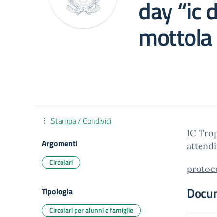
day “ic 
mottola 
Stampa / Condividi
IC Trop
Argomenti
attend
Circolari
protoc
Docu
Tipologia
Circolari per alunni e famiglie