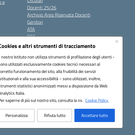
Circolari
o e
Docenti 25/26
Archivio Area Riservata Docenti
Genitori
ATA
BES
Modulistica
Cookies e altri strumenti di tracciamento
Contatti
Il nostro Istituto non utilizza strumenti di profilazione degli utenti -
Gallery
sono utilizzati esclusivamente cookies tecnici necessari al
corretto funzionamento del sito, alla fruibilità dei servizi
istituzionali e alla sua accessibilità – sono utilizzati, inoltre,
strumenti statistici anonimizzati messi a disposizione da Web
Analytics Italia.
Per saperne di più sul nostro sito, consulta la ns.
Cookie Policy.
2200d@pec.istruzione.it
Personalizza
Rifiuta tutto
Accettare tutto