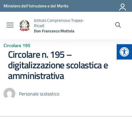
Vai ai contenuti
Vai al menu di navigazione
Vai al footer
Ministero dell'Istruzione e del Merito
Istituto Comprensivo Tropea-
Ricadi
Don Francesco Mottola
Apr
Circolare 195
Circolare n. 195 –
digitalizzazione scolastica e
amministrativa
Personale scolastico