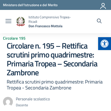
Vai ai contenuti
Vai al menu di navigazione
Vai al footer
Ministero dell'Istruzione e del Merito
Istituto Comprensivo Tropea-
Ricadi
Don Francesco Mottola
Apr
Circolare 195
Circolare n. 195 – Rettifica
scrutini primo quadrimestre:
Primaria Tropea – Secondaria
Zambrone
Rettifica scrutini primo quadrimestre: Primaria
Tropea - Secondaria Zambrone
Personale scolastico
Docente