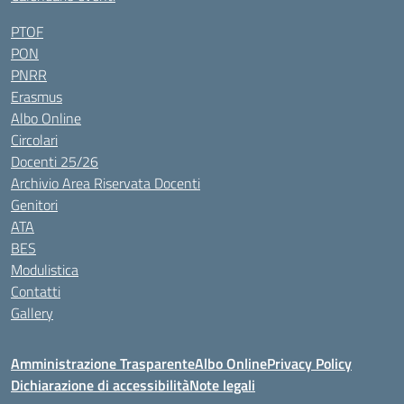
PTOF
PON
PNRR
Erasmus
Albo Online
Circolari
Docenti 25/26
Archivio Area Riservata Docenti
Genitori
ATA
BES
Modulistica
Contatti
Gallery
Amministrazione Trasparente
Albo Online
Privacy Policy
Dichiarazione di accessibilità
Note legali