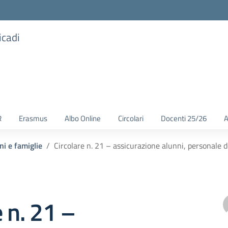
icadi
R
Erasmus
Albo Online
Circolari
Docenti 25/26
A
ni e famiglie
Circolare n. 21 – assicurazione alunni, personale 
e n. 21 –