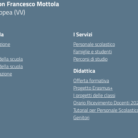
on Francesco Mottola
opea (VV)
Visita la pagina iniziale della scuola
la
I Servizi
zione
Personale scolastico
Famiglie e studenti
della scuola
Percorsi di studio
della scuola
Didattica
azione
Offerta formativa
Progetto Erasmus+
I progetti delle classi
Orario Ricevimento Docenti 2
Tutorial per Personale Scolastic
Genitori