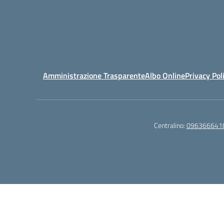
Amministrazione Trasparente
Albo Online
Privacy Pol
Centralino:
096366641