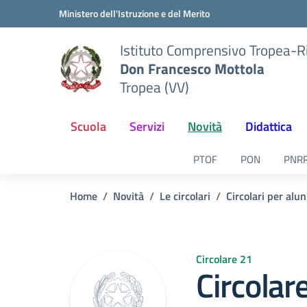
Vai ai contenuti
Vai al menu di navigazione
Vai al footer
Ministero dell'Istruzione e del Merito
Istituto Comprensivo Tropea-R
Don Francesco Mottola
Tropea (VV)
Scuola
Servizi
Novità
Didattica
PTOF
PON
PNR
Home
Novità
Le circolari
Circolari per alun
Circolare 21
Circolar