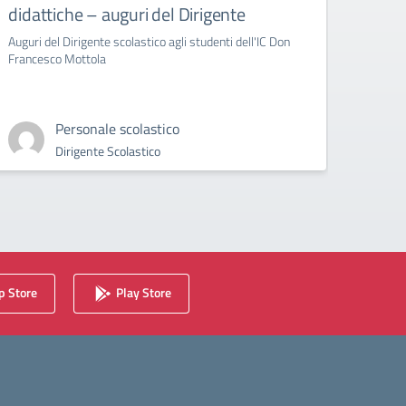
didattiche – auguri del Dirigente
Bull
Auguri del Dirigente scolastico agli studenti dell'IC Don
circola
Francesco Mottola
Cyberb
Personale scolastico
Dirigente Scolastico
 Store
Play Store