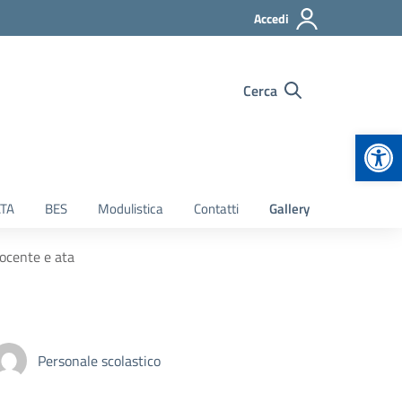
Accedi
Cerca
Apr
TA
BES
Modulistica
Contatti
Gallery
docente e ata
Personale scolastico