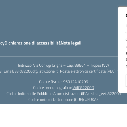
icy
Dichiarazione di accessibilità
Note legali
Indirizzo:
Via Coniugi Crigna – Cap. 89861 – Tropea (VV)
8
Email:
vvic82200d@istruzione.it
Posta elettronica certificata (PEC):
vvic8
Codice fiscale: 96012410799
Codice meccanografico:
VVIC82200D
Codice Indice delle Pubbliche Amministrazioni (IPA): istsc_vvic82200d
Codice unico di fatturazione (CUF): UFUKAE
Hosting & Powered by 3D Solution S.r.l.