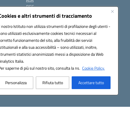
BES
Modulistica
Cookies e altri strumenti di tracciamento
Contatti
Il nostro Istituto non utilizza strumenti di profilazione degli utenti -
Gallery
sono utilizzati esclusivamente cookies tecnici necessari al
corretto funzionamento del sito, alla fruibilità dei servizi
istituzionali e alla sua accessibilità – sono utilizzati, inoltre,
strumenti statistici anonimizzati messi a disposizione da Web
Analytics Italia.
Per saperne di più sul nostro sito, consulta la ns.
Cookie Policy.
2200d@pec.istruzione.it
Personalizza
Rifiuta tutto
Accettare tutto