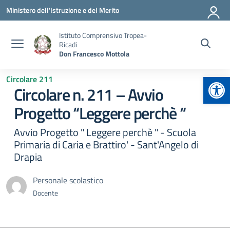
Vai ai contenuti
Vai al menu di navigazione
Vai al footer
Ministero dell'Istruzione e del Merito
Istituto Comprensivo Tropea-
Ricadi
Don Francesco Mottola
Apr
Circolare 211
Circolare n. 211 – Avvio
Progetto “Leggere perchè “
Avvio Progetto " Leggere perchè " - Scuola
Primaria di Caria e Brattiro' - Sant'Angelo di
Drapia
Personale scolastico
Docente