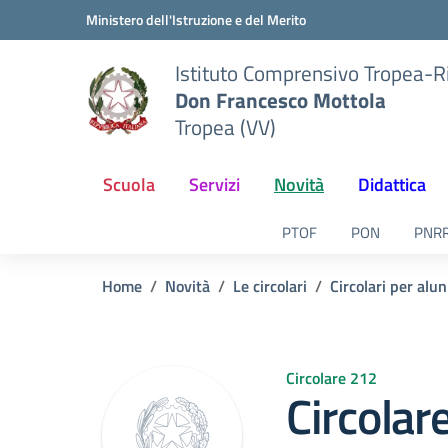
Vai ai contenuti
Vai al menu di navigazione
Vai al footer
Ministero dell'Istruzione e del Merito
Istituto Comprensivo Tropea-R
Don Francesco Mottola
Tropea (VV)
Scuola
Servizi
Novità
Didattica
PTOF
PON
PNR
Home
Novità
Le circolari
Circolari per alun
Circolare 212
Circolar