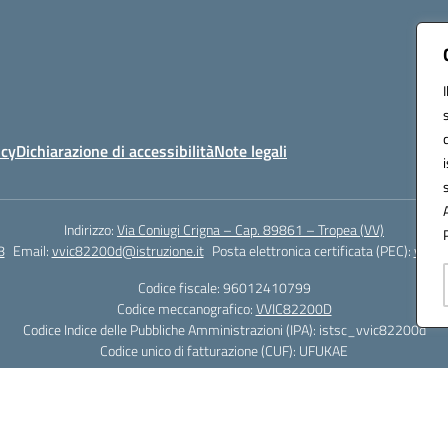
icy
Dichiarazione di accessibilità
Note legali
Indirizzo:
Via Coniugi Crigna – Cap. 89861 – Tropea (VV)
8
Email:
vvic82200d@istruzione.it
Posta elettronica certificata (PEC):
vvic8
Codice fiscale: 96012410799
Codice meccanografico:
VVIC82200D
Codice Indice delle Pubbliche Amministrazioni (IPA): istsc_vvic82200d
Codice unico di fatturazione (CUF): UFUKAE
Hosting & Powered by 3D Solution S.r.l.