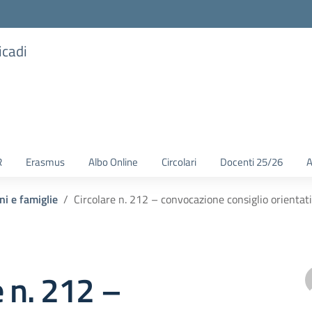
icadi
R
Erasmus
Albo Online
Circolari
Docenti 25/26
A
ni e famiglie
Circolare n. 212 – convocazione consiglio orientat
e n. 212 –