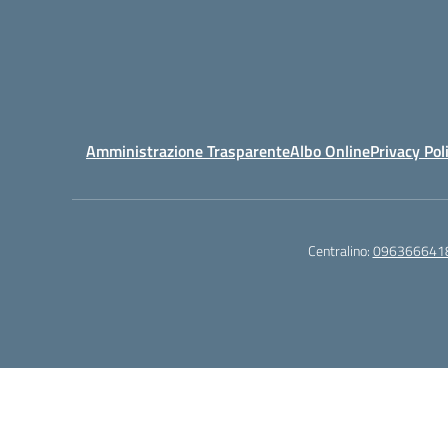
Amministrazione Trasparente
Albo Online
Privacy Pol
Centralino:
096366641