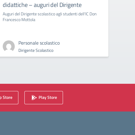
didattiche – auguri del Dirigente
Bull
Auguri del Dirigente scolastico agli studenti dell'IC Don
circola
Francesco Mottola
Cyberb
Personale scolastico
Dirigente Scolastico
 Store
Play Store