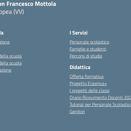
on Francesco Mottola
opea (VV)
Visita la pagina iniziale della scuola
la
I Servizi
zione
Personale scolastico
Famiglie e studenti
della scuola
Percorsi di studio
della scuola
Didattica
azione
Offerta formativa
Progetto Erasmus+
I progetti delle classi
Orario Ricevimento Docenti 2
Tutorial per Personale Scolastic
Genitori