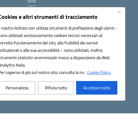
BES
Modulistica
Cookies e altri strumenti di tracciamento
Contatti
Il nostro Istituto non utilizza strumenti di profilazione degli utenti -
Gallery
sono utilizzati esclusivamente cookies tecnici necessari al
corretto funzionamento del sito, alla fruibilità dei servizi
istituzionali e alla sua accessibilità – sono utilizzati, inoltre,
strumenti statistici anonimizzati messi a disposizione da Web
Analytics Italia.
Per saperne di più sul nostro sito, consulta la ns.
Cookie Policy.
2200d@pec.istruzione.it
Personalizza
Rifiuta tutto
Accettare tutto