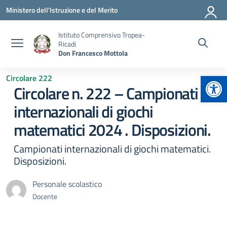
Vai ai contenuti
Vai al menu di navigazione
Vai al footer
Ministero dell'Istruzione e del Merito
Istituto Comprensivo Tropea-
Ricadi
Don Francesco Mottola
Apr
Circolare 222
Circolare n. 222 – Campionati
internazionali di giochi
matematici 2024 . Disposizioni.
Campionati internazionali di giochi matematici.
Disposizioni.
Personale scolastico
Docente