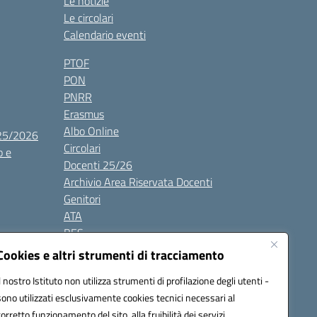
Le notizie
Le circolari
Calendario eventi
PTOF
PON
PNRR
Erasmus
Albo Online
025/2026
Circolari
o e
Docenti 25/26
Archivio Area Riservata Docenti
Genitori
ATA
BES
Modulistica
Cookies e altri strumenti di tracciamento
Contatti
Il nostro Istituto non utilizza strumenti di profilazione degli utenti -
Gallery
sono utilizzati esclusivamente cookies tecnici necessari al
corretto funzionamento del sito, alla fruibilità dei servizi