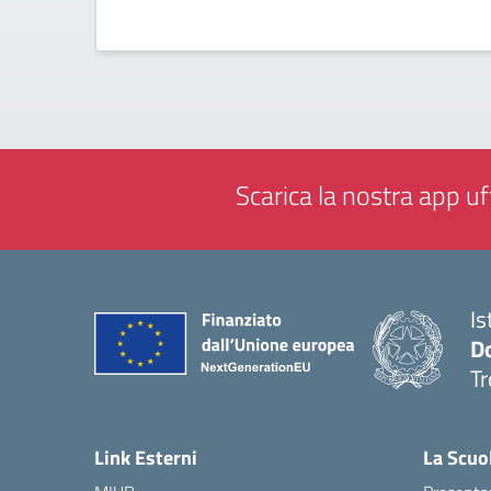
Scarica la nostra app uff
Is
D
Tr
— 
Link Esterni
La Scuo