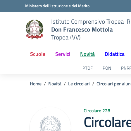
Vai ai contenuti
Vai al menu di navigazione
Vai al footer
Ministero dell'Istruzione e del Merito
Istituto Comprensivo Tropea-R
Don Francesco Mottola
Tropea (VV)
Scuola
Servizi
Novità
Didattica
PTOF
PON
PNR
Home
Novità
Le circolari
Circolari per alun
Circolare 228
Circolar