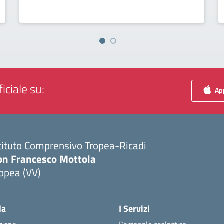
iciale su:
App
tituto Comprensivo Tropea-Ricadi
on Francesco Mottola
opea (VV)
Visita la pagina iniziale della scuola
la
I Servizi