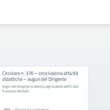
Circolare n. 376 – conclusione attività
circ
didattiche – auguri del Dirigente
Bull
Auguri del Dirigente scolastico agli studenti dell'IC Don
circola
Francesco Mottola
Cyberb