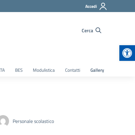
Accedi
Cerca
Apr
TA
BES
Modulistica
Contatti
Gallery
Personale scolastico