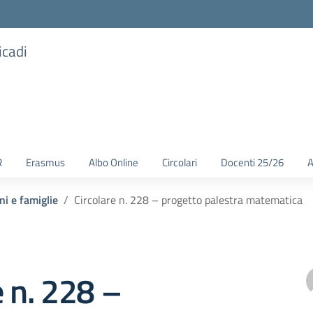
icadi
R
Erasmus
Albo Online
Circolari
Docenti 25/26
A
ni e famiglie
Circolare n. 228 – progetto palestra matematica
e n. 228 –