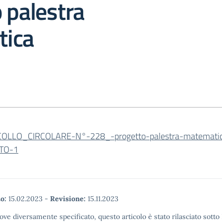
 palestra
ica
OLLO_CIRCOLARE-N°-228_-progetto-palestra-matemati
TO-1
o:
15.02.2023
-
Revisione:
15.11.2023
ove diversamente specificato, questo articolo è stato rilasciato sott