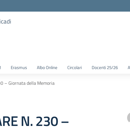
icadi
R
Erasmus
Albo Online
Circolari
Docenti 25/26
A
0 – Giornata della Memoria
RE N. 230 –