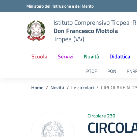
Vai ai contenuti
Vai al menu di navigazione
Vai al footer
Ministero dell'Istruzione e del Merito
Istituto Comprensivo Tropea-R
Don Francesco Mottola
Tropea (VV)
Scuola
Servizi
Novità
Didattica
PTOF
PON
PNR
Home
Novità
Le circolari
CIRCOLARE N. 23
Circolare 230
CIRCOLA