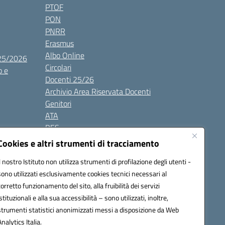
PTOF
PON
PNRR
Erasmus
Albo Online
025/2026
Circolari
o e
Docenti 25/26
Archivio Area Riservata Docenti
Genitori
ATA
BES
Modulistica
Cookies e altri strumenti di tracciamento
Contatti
Il nostro Istituto non utilizza strumenti di profilazione degli utenti -
Gallery
sono utilizzati esclusivamente cookies tecnici necessari al
corretto funzionamento del sito, alla fruibilità dei servizi
istituzionali e alla sua accessibilità – sono utilizzati, inoltre,
strumenti statistici anonimizzati messi a disposizione da Web
Analytics Italia.