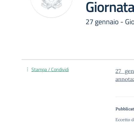
Giornat
27 gennaio - Gi
Stampa / Condividi
27_gen
annota
Pubblicat
Eccetto d