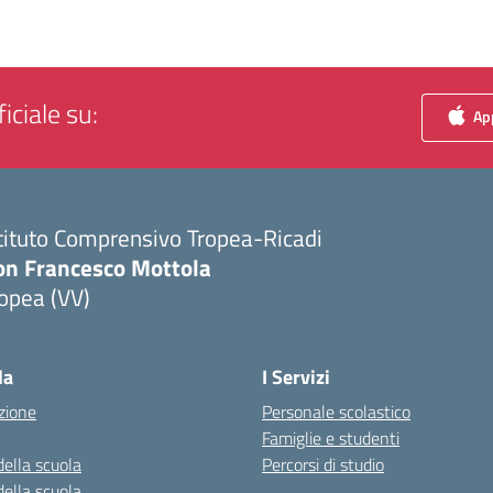
iciale su:
App
tituto Comprensivo Tropea-Ricadi
on Francesco Mottola
opea (VV)
Visita la pagina iniziale della scuola
la
I Servizi
zione
Personale scolastico
Famiglie e studenti
della scuola
Percorsi di studio
della scuola