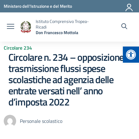
Vai ai contenuti
Vai al menu di navigazione
Vai al footer
Ministero dell'Istruzione e del Merito
Istituto Comprensivo Tropea-
Ricadi
Don Francesco Mottola
Apr
Circolare 234
Circolare n. 234 – opposizione
trasmissione flussi spese
scolastiche ad agenzia delle
entrate versati nell’ anno
d’imposta 2022
Personale scolastico