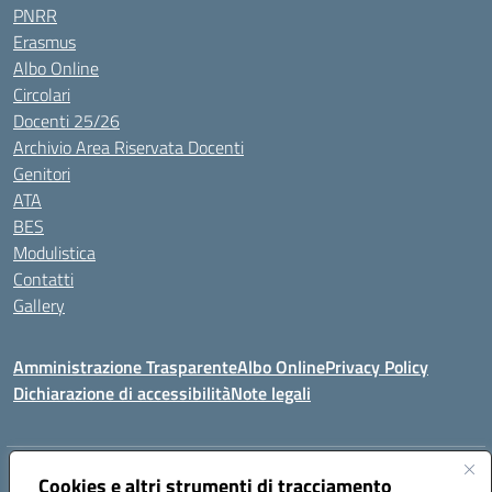
PNRR
Erasmus
Albo Online
Circolari
Docenti 25/26
Archivio Area Riservata Docenti
Genitori
ATA
BES
Modulistica
Contatti
Gallery
Amministrazione Trasparente
Albo Online
Privacy Policy
Dichiarazione di accessibilità
Note legali
Indirizzo:
Via Coniugi Crigna – Cap. 89861 – Tropea (VV)
Cookies e altri strumenti di tracciamento