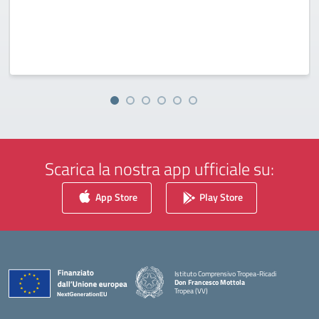
Scarica la nostra app ufficiale su:
App Store
Play Store
Istituto Comprensivo Tropea-Ricadi
Don Francesco Mottola
Tropea (VV)
— Visita la pagina iniziale della scuola