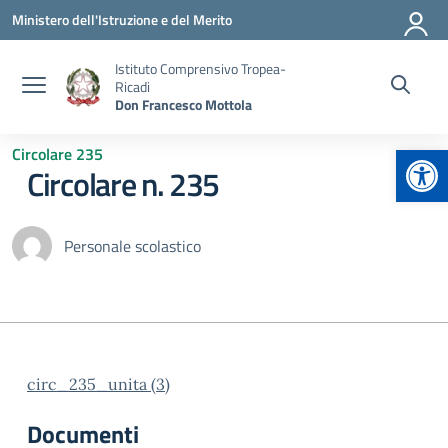
Vai ai contenuti
Vai al menu di navigazione
Vai al footer
Ministero dell'Istruzione e del Merito
Istituto Comprensivo Tropea-
Ricadi
Don Francesco Mottola
Apr
Circolare 235
Circolare n. 235
Personale scolastico
circ_235_unita (3)
Documenti