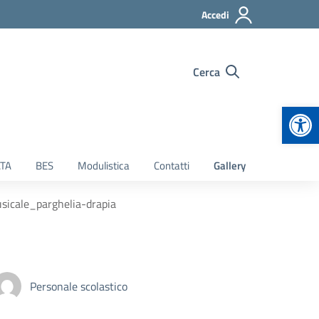
Accedi
Cerca
Apr
TA
BES
Modulistica
Contatti
Gallery
usicale_parghelia-drapia
Personale scolastico