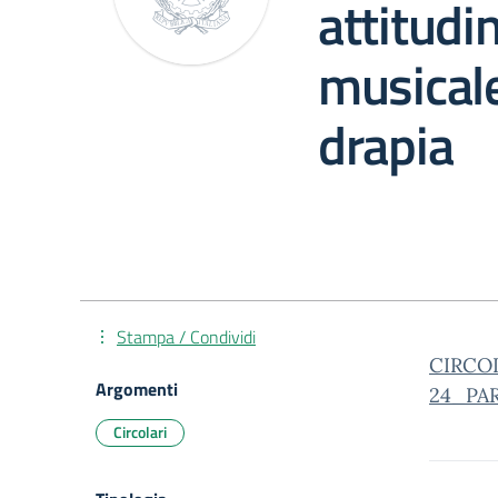
attitudi
musical
drapia
Stampa / Condividi
CIRCOL
Argomenti
24_PAR
Circolari