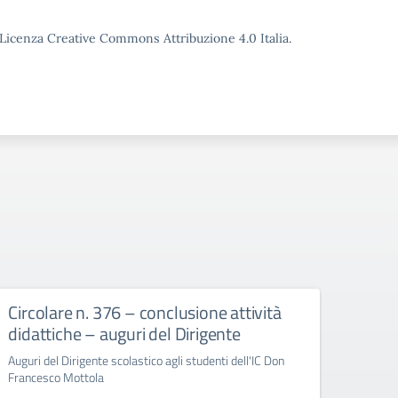
o Licenza Creative Commons Attribuzione 4.0 Italia.
Circolare n. 376 – conclusione attività
circ
didattiche – auguri del Dirigente
Bull
Auguri del Dirigente scolastico agli studenti dell'IC Don
circola
Francesco Mottola
Cyberb