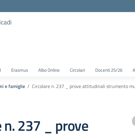
icadi
R
Erasmus
Albo Online
Circolari
Docenti 25/26
A
ni e famiglie
Circolare n. 237 _ prove attitudinali strumento m
e n. 237 _ prove