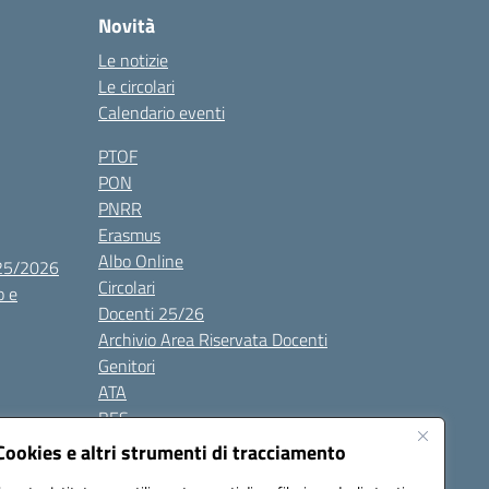
Novità
Le notizie
Le circolari
Calendario eventi
PTOF
PON
PNRR
Erasmus
Albo Online
025/2026
Circolari
o e
Docenti 25/26
Archivio Area Riservata Docenti
Genitori
ATA
BES
Modulistica
Cookies e altri strumenti di tracciamento
Contatti