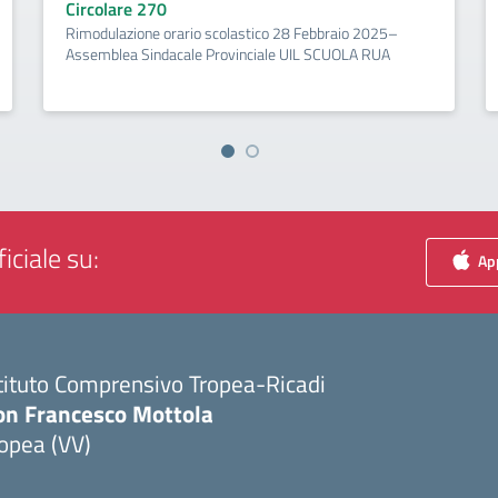
Circolare 270
Rimodulazione orario scolastico 28 Febbraio 2025–
Assemblea Sindacale Provinciale UIL SCUOLA RUA
iciale su:
App
tituto Comprensivo Tropea-Ricadi
on Francesco Mottola
opea (VV)
Visita la pagina iniziale della scuola