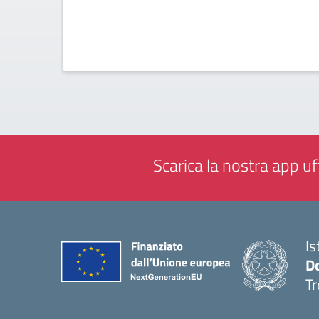
Scarica la nostra app uff
Is
D
Tr
— 