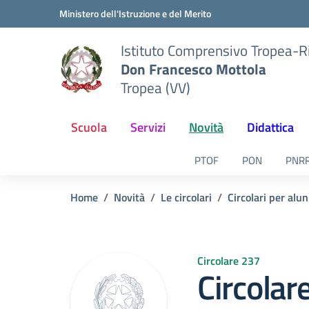
Vai ai contenuti
Vai al menu di navigazione
Vai al footer
Ministero dell'Istruzione e del Merito
Istituto Comprensivo Tropea-R
Don Francesco Mottola
Tropea (VV)
Scuola
Servizi
Novità
Didattica
PTOF
PON
PNR
Home
Novità
Le circolari
Circolari per alun
Circolare 237
Circolar