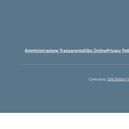
Amministrazione Trasparente
Albo Online
Privacy Pol
Centralino:
096366641