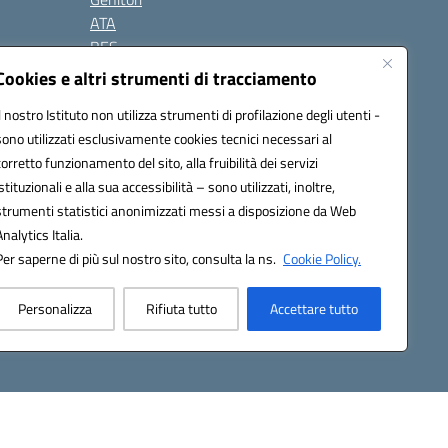
ATA
BES
Modulistica
Cookies e altri strumenti di tracciamento
Contatti
Il nostro Istituto non utilizza strumenti di profilazione degli utenti -
Gallery
sono utilizzati esclusivamente cookies tecnici necessari al
corretto funzionamento del sito, alla fruibilità dei servizi
istituzionali e alla sua accessibilità – sono utilizzati, inoltre,
strumenti statistici anonimizzati messi a disposizione da Web
Analytics Italia.
Per saperne di più sul nostro sito, consulta la ns.
Cookie Policy.
2200d@pec.istruzione.it
Personalizza
Rifiuta tutto
Accettare tutto