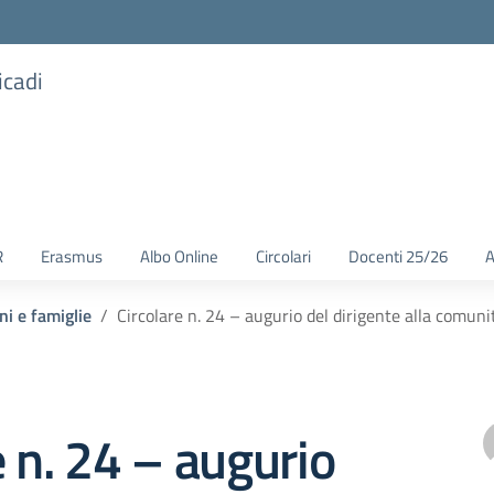
icadi
R
Erasmus
Albo Online
Circolari
Docenti 25/26
A
ni e famiglie
Circolare n. 24 – augurio del dirigente alla comuni
e n. 24 – augurio