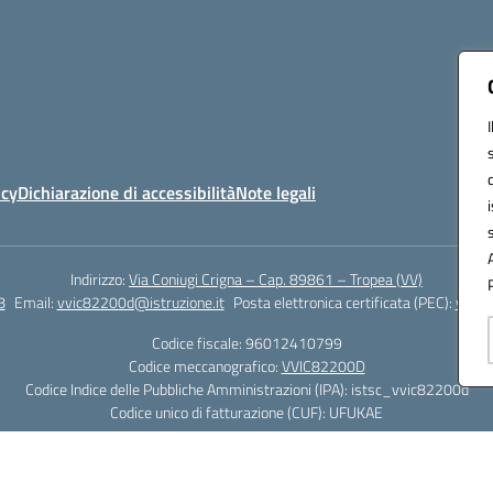
icy
Dichiarazione di accessibilità
Note legali
Indirizzo:
Via Coniugi Crigna – Cap. 89861 – Tropea (VV)
8
Email:
vvic82200d@istruzione.it
Posta elettronica certificata (PEC):
vvic8
Codice fiscale: 96012410799
Codice meccanografico:
VVIC82200D
Codice Indice delle Pubbliche Amministrazioni (IPA): istsc_vvic82200d
Codice unico di fatturazione (CUF): UFUKAE