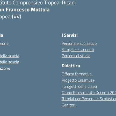
tituto Comprensivo Tropea-Ricadi
on Francesco Mottola
opea (VV)
Visita la pagina iniziale della scuola
la
I Servizi
zione
Personale scolastico
Famiglie e studenti
della scuola
Percorsi di studio
della scuola
Didattica
azione
Offerta formativa
Progetto Erasmus+
I progetti delle classi
Orario Ricevimento Docenti 2
Tutorial per Personale Scolastic
Genitori