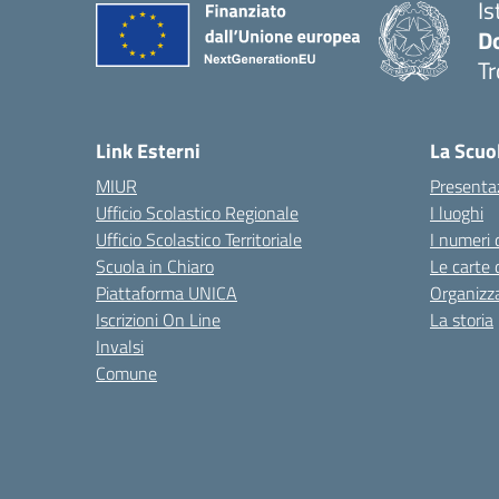
Is
D
Tr
— 
Link Esterni
La Scuo
MIUR
Presenta
Ufficio Scolastico Regionale
I luoghi
Ufficio Scolastico Territoriale
I numeri 
Scuola in Chiaro
Le carte 
Piattaforma UNICA
Organizz
Iscrizioni On Line
La storia
Invalsi
Comune