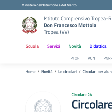
Vai ai contenuti
Vai al menu di navigazione
Vai al footer
Ministero dell'Istruzione e del Merito
Istituto Comprensivo Tropea-R
Don Francesco Mottola
Tropea (VV)
Scuola
Servizi
Novità
Didattica
PTOF
PON
PNR
Home
Novità
Le circolari
Circolari per alun
Circolare 24
Circolar