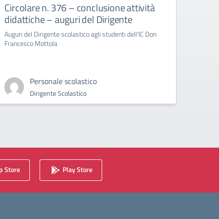
Circolare n. 376 – conclusione attività
circ
didattiche – auguri del Dirigente
Bull
Auguri del Dirigente scolastico agli studenti dell'IC Don
circola
Francesco Mottola
Cyberb
Personale scolastico
Dirigente Scolastico
 Store
Play Store