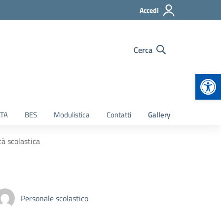
Accedi
Cerca
Apr
TA
BES
Modulistica
Contatti
Gallery
tà scolastica
Personale scolastico