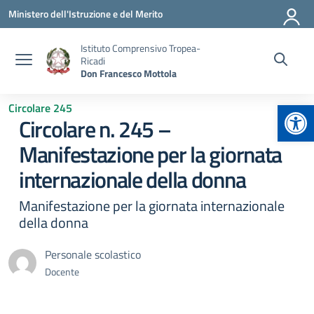
Vai ai contenuti
Vai al menu di navigazione
Vai al footer
Ministero dell'Istruzione e del Merito
Istituto Comprensivo Tropea-
Ricadi
Don Francesco Mottola
Apr
Circolare 245
Circolare n. 245 –
Manifestazione per la giornata
internazionale della donna
Manifestazione per la giornata internazionale
della donna
Personale scolastico
Docente