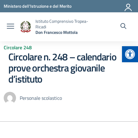
Vai ai contenuti
Vai al menu di navigazione
Vai al footer
Ministero dell'Istruzione e del Merito
Istituto Comprensivo Tropea-
Ricadi
Don Francesco Mottola
Apr
Circolare 248
Circolare n. 248 – calendario
prove orchestra giovanile
d’istituto
Personale scolastico