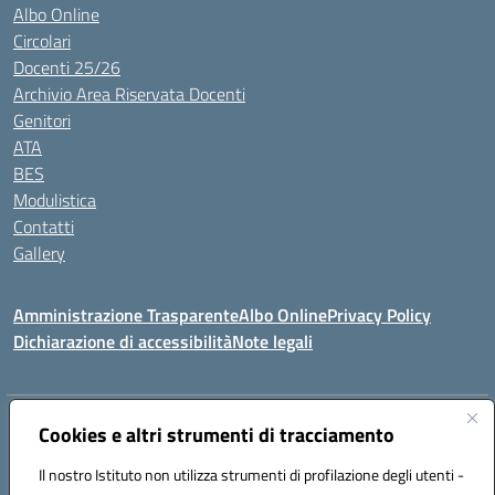
Albo Online
Circolari
Docenti 25/26
Archivio Area Riservata Docenti
Genitori
ATA
BES
Modulistica
Contatti
Gallery
Amministrazione Trasparente
Albo Online
Privacy Policy
Dichiarazione di accessibilità
Note legali
Indirizzo:
Via Coniugi Crigna – Cap. 89861 – Tropea (VV)
Cookies e altri strumenti di tracciamento
Centralino:
0963666418
Email:
vvic82200d@istruzione.it
Posta elettronica certificata (PEC):
Il nostro Istituto non utilizza strumenti di profilazione degli utenti -
vvic82200d@pec.istruzione.it