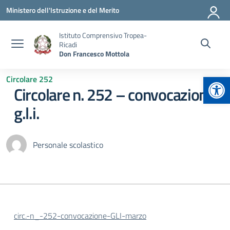
Vai ai contenuti
Vai al menu di navigazione
Vai al footer
Ministero dell'Istruzione e del Merito
Istituto Comprensivo Tropea-
Ricadi
Don Francesco Mottola
Apr
Circolare 252
Circolare n. 252 – convocazione
g.l.i.
Personale scolastico
circ.-n_-252-convocazione-GLI-marzo