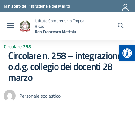
Vai ai contenuti
Vai al menu di navigazione
Vai al footer
Ministero dell'Istruzione e del Merito
Istituto Comprensivo Tropea-
Ricadi
Don Francesco Mottola
Apr
Circolare 258
Circolare n. 258 – integrazione
o.d.g. collegio dei docenti 28
marzo
Personale scolastico