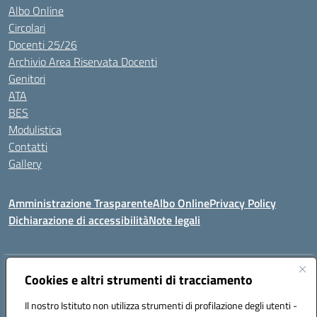
Albo Online
Circolari
Docenti 25/26
Archivio Area Riservata Docenti
Genitori
ATA
BES
Modulistica
Contatti
Gallery
Amministrazione Trasparente
Albo Online
Privacy Policy
Dichiarazione di accessibilità
Note legali
Indirizzo:
Via Coniugi Crigna – Cap. 89861 – Tropea (VV)
Cookies e altri strumenti di tracciamento
Centralino:
0963666418
Email:
vvic82200d@istruzione.it
Posta elettronica certificata (PEC):
Il nostro Istituto non utilizza strumenti di profilazione degli utenti -
vvic82200d@pec.istruzione.it