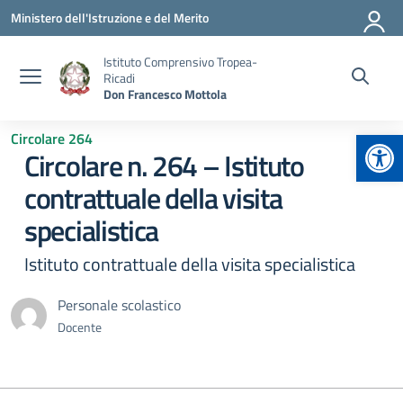
Vai ai contenuti
Vai al menu di navigazione
Vai al footer
Ministero dell'Istruzione e del Merito
Istituto Comprensivo Tropea-
Ricadi
Don Francesco Mottola
Apr
Circolare 264
Circolare n. 264 – Istituto
contrattuale della visita
specialistica
Istituto contrattuale della visita specialistica
Personale scolastico
Docente