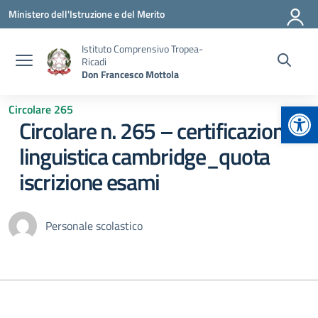
Vai ai contenuti
Vai al menu di navigazione
Vai al footer
Ministero dell'Istruzione e del Merito
Istituto Comprensivo Tropea-
Ricadi
Don Francesco Mottola
Apr
Circolare 265
Circolare n. 265 – certificazione
linguistica cambridge_quota
iscrizione esami
Personale scolastico