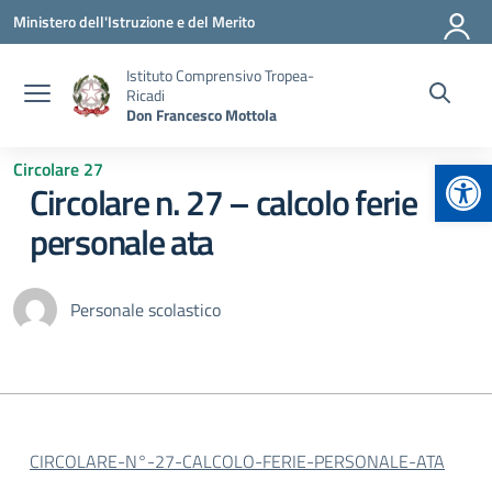
Vai ai contenuti
Vai al menu di navigazione
Vai al footer
Ministero dell'Istruzione e del Merito
Istituto Comprensivo Tropea-
Ricadi
Don Francesco Mottola
Apr
Circolare 27
Circolare n. 27 – calcolo ferie
personale ata
Personale scolastico
CIRCOLARE-N°-27-CALCOLO-FERIE-PERSONALE-ATA