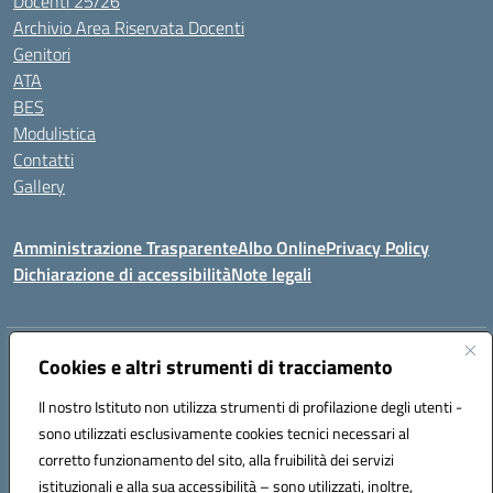
Docenti 25/26
Archivio Area Riservata Docenti
Genitori
ATA
BES
Modulistica
Contatti
Gallery
Amministrazione Trasparente
Albo Online
Privacy Policy
Dichiarazione di accessibilità
Note legali
Indirizzo:
Via Coniugi Crigna – Cap. 89861 – Tropea (VV)
Cookies e altri strumenti di tracciamento
Centralino:
0963666418
Email:
vvic82200d@istruzione.it
Posta elettronica certificata (PEC):
Il nostro Istituto non utilizza strumenti di profilazione degli utenti -
vvic82200d@pec.istruzione.it
sono utilizzati esclusivamente cookies tecnici necessari al
Codice fiscale: 96012410799
corretto funzionamento del sito, alla fruibilità dei servizi
Codice meccanografico:
VVIC82200D
istituzionali e alla sua accessibilità – sono utilizzati, inoltre,