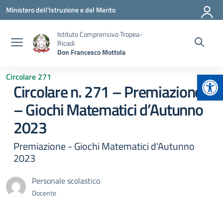
Vai ai contenuti
Vai al menu di navigazione
Vai al footer
Ministero dell'Istruzione e del Merito
Istituto Comprensivo Tropea-
Ricadi
Don Francesco Mottola
Apr
Circolare 271
Circolare n. 271 – Premiazione
– Giochi Matematici d’Autunno
2023
Premiazione - Giochi Matematici d'Autunno
2023
Personale scolastico
Docente