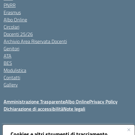
PNRR
Erasmus
Albo Online
Circolari
Docenti 25/26
Archivio Area Riservata Docenti
Genitori
ATA
BES
Modulistica
Contatti
Gallery
Amministrazione Trasparente
Albo Online
Privacy Policy
Dichiarazione di accessibilità
Note legali
Indirizzo:
Via Coniugi Crigna – Cap. 89861 – Tropea (VV)
Cookies e altri strumenti di tracciamento