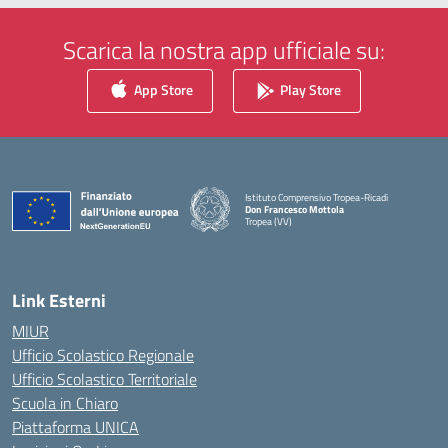
Scarica la nostra app ufficiale su:
App Store
Play Store
Istituto Comprensivo Tropea-Ricadi
Don Francesco Mottola
Tropea (VV)
— Visita la pagina iniziale della scuola
Link Esterni
MIUR
Ufficio Scolastico Regionale
Ufficio Scolastico Territoriale
Scuola in Chiaro
Piattaforma UNICA