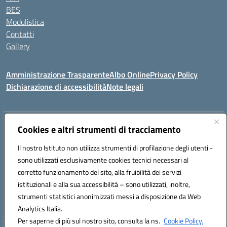
BES
Modulistica
Contatti
Gallery
Amministrazione Trasparente
Albo Online
Privacy Policy
Dichiarazione di accessibilità
Note legali
Indirizzo:
Via Coniugi Crigna – Cap. 89861 – Tropea (VV)
Cookies e altri strumenti di tracciamento
Centralino:
0963666418
Email:
vvic82200d@istruzione.it
Posta elettronica certificata (PEC):
Il nostro Istituto non utilizza strumenti di profilazione degli utenti -
vvic82200d@pec.istruzione.it
sono utilizzati esclusivamente cookies tecnici necessari al
Codice fiscale: 96012410799
corretto funzionamento del sito, alla fruibilità dei servizi
Codice meccanografico:
VVIC82200D
istituzionali e alla sua accessibilità – sono utilizzati, inoltre,
Codice Indice delle Pubbliche Amministrazioni (IPA): istsc_vvic82200d
strumenti statistici anonimizzati messi a disposizione da Web
Codice unico di fatturazione (CUF): UFUKAE
Analytics Italia.
Per saperne di più sul nostro sito, consulta la ns.
Cookie Policy.