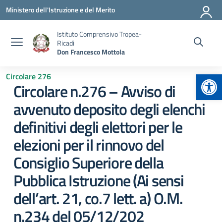
Vai ai contenuti
Vai al menu di navigazione
Vai al footer
Ministero dell'Istruzione e del Merito
Istituto Comprensivo Tropea-
Ricadi
Don Francesco Mottola
Apr
Circolare 276
Circolare n.276 – Avviso di
avvenuto deposito degli elenchi
definitivi degli elettori per le
elezioni per il rinnovo del
Consiglio Superiore della
Pubblica Istruzione (Ai sensi
dell’art. 21, co.7 lett. a) O.M.
n.234 del 05/12/202