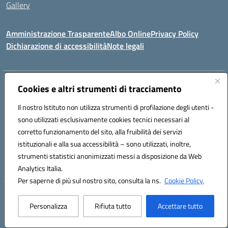
Gallery
Amministrazione Trasparente
Albo Online
Privacy Policy
Dichiarazione di accessibilità
Note legali
Indirizzo:
Via Coniugi Crigna – Cap. 89861 – Tropea (VV)
Cookies e altri strumenti di tracciamento
Centralino:
0963666418
Email:
vvic82200d@istruzione.it
Posta elettronica certificata (PEC):
Il nostro Istituto non utilizza strumenti di profilazione degli utenti -
vvic82200d@pec.istruzione.it
sono utilizzati esclusivamente cookies tecnici necessari al
Codice fiscale: 96012410799
corretto funzionamento del sito, alla fruibilità dei servizi
Codice meccanografico:
VVIC82200D
istituzionali e alla sua accessibilità – sono utilizzati, inoltre,
Codice Indice delle Pubbliche Amministrazioni (IPA): istsc_vvic82200d
strumenti statistici anonimizzati messi a disposizione da Web
Codice unico di fatturazione (CUF): UFUKAE
Analytics Italia.
Per saperne di più sul nostro sito, consulta la ns.
Cookie Policy.
Hosting & Powered by 3D Solution S.r.l.
Personalizza
Rifiuta tutto
Accettare tutto
Concept & Design by Designers Italia