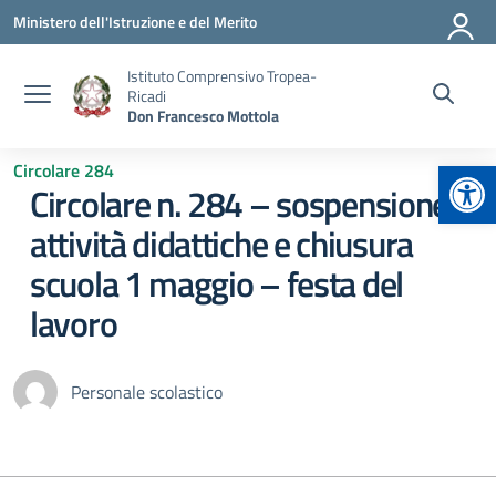
Vai ai contenuti
Vai al menu di navigazione
Vai al footer
Ministero dell'Istruzione e del Merito
Istituto Comprensivo Tropea-
Ricadi
Don Francesco Mottola
Apr
Circolare 284
Circolare n. 284 – sospensione
attività didattiche e chiusura
scuola 1 maggio – festa del
lavoro
Personale scolastico