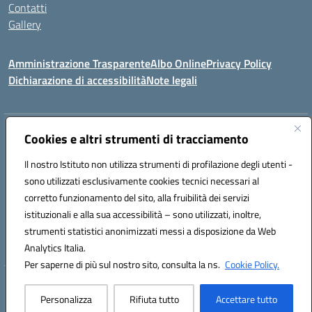
Contatti
Gallery
Amministrazione Trasparente
Albo Online
Privacy Policy
Dichiarazione di accessibilità
Note legali
Indirizzo:
Via Coniugi Crigna – Cap. 89861 – Tropea (VV)
Cookies e altri strumenti di tracciamento
Centralino:
0963666418
Email:
vvic82200d@istruzione.it
Posta elettronica certificata (PEC):
Il nostro Istituto non utilizza strumenti di profilazione degli utenti -
vvic82200d@pec.istruzione.it
sono utilizzati esclusivamente cookies tecnici necessari al
Codice fiscale: 96012410799
corretto funzionamento del sito, alla fruibilità dei servizi
Codice meccanografico:
VVIC82200D
istituzionali e alla sua accessibilità – sono utilizzati, inoltre,
Codice Indice delle Pubbliche Amministrazioni (IPA): istsc_vvic82200d
strumenti statistici anonimizzati messi a disposizione da Web
Codice unico di fatturazione (CUF): UFUKAE
Analytics Italia.
Per saperne di più sul nostro sito, consulta la ns.
Cookie Policy.
Hosting & Powered by 3D Solution S.r.l.
Personalizza
Rifiuta tutto
Accettare tutto
Concept & Design by Designers Italia