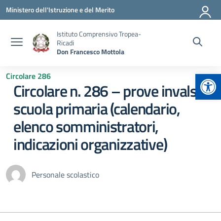
Vai ai contenuti
Vai al menu di navigazione
Vai al footer
Ministero dell'Istruzione e del Merito
Istituto Comprensivo Tropea-
Ricadi
Don Francesco Mottola
Apr
Circolare 286
Circolare n. 286 – prove invalsi
scuola primaria (calendario,
elenco somministratori,
indicazioni organizzative)
Personale scolastico