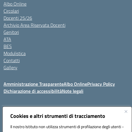
Albo Online
Circolari
Docenti 25/26
Archivio Area Riservata Docenti
Genitori
ATA
BES
Modulistica
Contatti
Gallery
Amministrazione Trasparente
Albo Online
Privacy Policy
Dichiarazione di accessibilità
Note legali
Indirizzo:
Via Coniugi Crigna – Cap. 89861 – Tropea (VV)
Cookies e altri strumenti di tracciamento
Centralino:
0963666418
Email:
vvic82200d@istruzione.it
Posta elettronica certificata (PEC):
Il nostro Istituto non utilizza strumenti di profilazione degli utenti -
vvic82200d@pec.istruzione.it