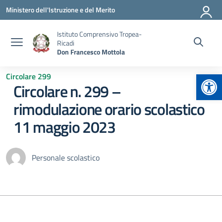
Vai ai contenuti
Vai al menu di navigazione
Vai al footer
Ministero dell'Istruzione e del Merito
Istituto Comprensivo Tropea-
Ricadi
Don Francesco Mottola
Apr
Circolare 299
Circolare n. 299 –
rimodulazione orario scolastico
11 maggio 2023
Personale scolastico