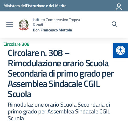
Vai ai contenuti
Vai al menu di navigazione
Vai al footer
Ministero dell'Istruzione e del Merito
Istituto Comprensivo Tropea-
Ricadi
Don Francesco Mottola
Apr
Circolare 308
Circolare n. 308 –
Rimodulazione orario Scuola
Secondaria di primo grado per
Assemblea Sindacale CGIL
Scuola
Rimodulazione orario Scuola Secondaria di
primo grado per Assemblea Sindacale CGIL
Scuola