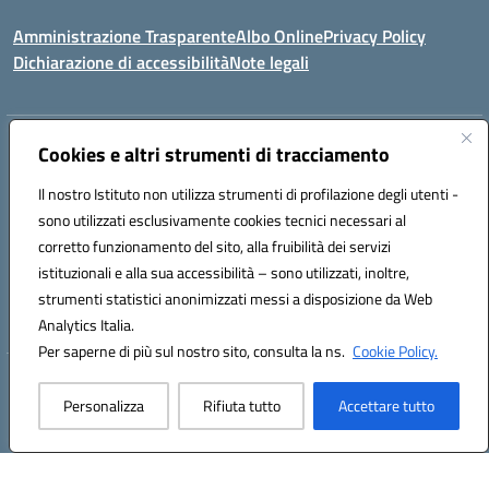
Amministrazione Trasparente
Albo Online
Privacy Policy
Dichiarazione di accessibilità
Note legali
Indirizzo:
Via Coniugi Crigna – Cap. 89861 – Tropea (VV)
Cookies e altri strumenti di tracciamento
Centralino:
0963666418
Email:
vvic82200d@istruzione.it
Posta elettronica certificata (PEC):
Il nostro Istituto non utilizza strumenti di profilazione degli utenti -
vvic82200d@pec.istruzione.it
sono utilizzati esclusivamente cookies tecnici necessari al
Codice fiscale: 96012410799
corretto funzionamento del sito, alla fruibilità dei servizi
Codice meccanografico:
VVIC82200D
istituzionali e alla sua accessibilità – sono utilizzati, inoltre,
Codice Indice delle Pubbliche Amministrazioni (IPA): istsc_vvic82200d
strumenti statistici anonimizzati messi a disposizione da Web
Codice unico di fatturazione (CUF): UFUKAE
Analytics Italia.
Per saperne di più sul nostro sito, consulta la ns.
Cookie Policy.
Hosting & Powered by 3D Solution S.r.l.
Personalizza
Rifiuta tutto
Accettare tutto
Concept & Design by Designers Italia