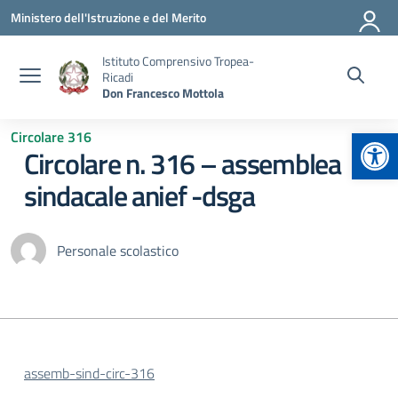
Vai ai contenuti
Vai al menu di navigazione
Vai al footer
Ministero dell'Istruzione e del Merito
Istituto Comprensivo Tropea-
Ricadi
Don Francesco Mottola
Apr
Circolare 316
Circolare n. 316 – assemblea
sindacale anief -dsga
Personale scolastico
assemb-sind-circ-316