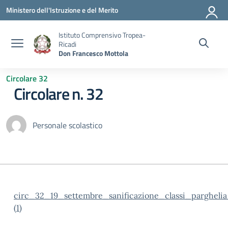
Vai ai contenuti
Vai al menu di navigazione
Vai al footer
Ministero dell'Istruzione e del Merito
Istituto Comprensivo Tropea-
Ricadi
Don Francesco Mottola
Circolare 32
Circolare n. 32
Personale scolastico
circ_32_19_settembre_sanificazione_classi_parghel
(1)