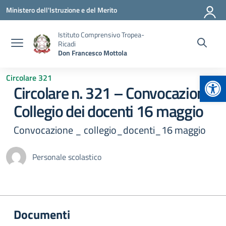
Vai ai contenuti
Vai al menu di navigazione
Vai al footer
Ministero dell'Istruzione e del Merito
Istituto Comprensivo Tropea-
Ricadi
Don Francesco Mottola
Apr
Circolare 321
Circolare n. 321 – Convocazione
Collegio dei docenti 16 maggio
Convocazione _ collegio_docenti_16 maggio
Personale scolastico
Documenti