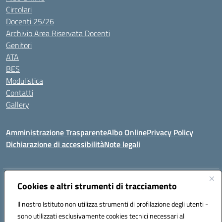
Circolari
Docenti 25/26
Archivio Area Riservata Docenti
Genitori
ATA
BES
Modulistica
Contatti
Gallery
Amministrazione Trasparente
Albo Online
Privacy Policy
Dichiarazione di accessibilità
Note legali
Indirizzo:
Via Coniugi Crigna – Cap. 89861 – Tropea (VV)
Cookies e altri strumenti di tracciamento
Centralino:
0963666418
Email:
vvic82200d@istruzione.it
Posta elettronica certificata (PEC):
Il nostro Istituto non utilizza strumenti di profilazione degli utenti -
vvic82200d@pec.istruzione.it
sono utilizzati esclusivamente cookies tecnici necessari al