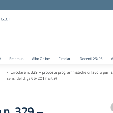
icadi
R
Erasmus
Albo Online
Circolari
Docenti 25/26
A
Circolare n. 329 – proposte programmatiche di lavoro per l
sensi del d.lgs 66/2017 art.9)
e n. 329 –