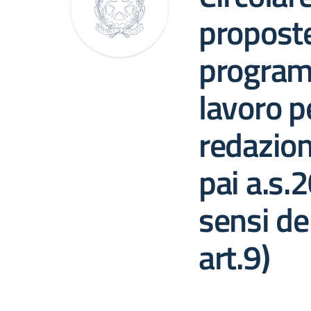
propost
program
lavoro p
redazio
pai a.s.
sensi de
art.9)