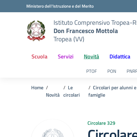
Vai ai contenuti
Vai al menu di navigazione
Vai al footer
Ministero dell'Istruzione e del Merito
Istituto Comprensivo Tropea-R
Don Francesco Mottola
Tropea (VV)
Scuola
Servizi
Novità
Didattica
PTOF
PON
PNR
Home
Le
Circolari per alunni e
Novità
circolari
famiglie
Circolare 329
Circolar