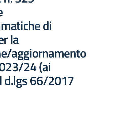
e
matiche di
er la
ne/aggiornamento
2023/24 (ai
l d.lgs 66/2017