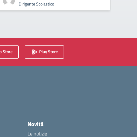
Dirigente Scolastico
 Store
Play Store
Novità
Le notizie