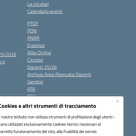
Le circolari
Calendario eventi
PTOF
PON
PNRR
Erasmus
Albo Online
025/2026
Circolari
o e
Docenti 25/26
Archivio Area Riservata Docenti
Genitori
ATA
BES
Modulistica
Cookies e altri strumenti di tracciamento
Contatti
Il nostro Istituto non utilizza strumenti di profilazione degli utenti -
Gallery
sono utilizzati esclusivamente cookies tecnici necessari al
corretto funzionamento del sito, alla fruibilità dei servizi