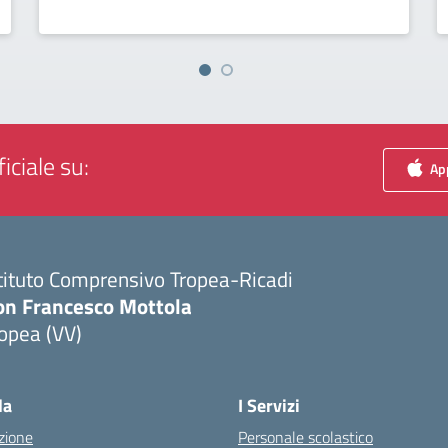
iciale su:
App
tituto Comprensivo Tropea-Ricadi
on Francesco Mottola
opea (VV)
Visita la pagina iniziale della scuola
la
I Servizi
zione
Personale scolastico