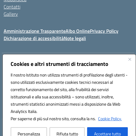
Contatti
Gallery
Amministrazione Trasparente
Albo Online
Privacy Policy
Dichiarazione di accessibilità
Note legali
Indirizzo:
Via Coniugi Crigna – Cap. 89861 – Tropea (VV)
Cookies e altri strumenti di tracciamento
Centralino:
0963666418
Email:
vvic82200d@istruzione.it
Posta elettronica certificata (PEC):
Il nostro Istituto non utilizza strumenti di profilazione degli utenti -
vvic82200d@pec.istruzione.it
sono utilizzati esclusivamente cookies tecnici necessari al
Codice fiscale: 96012410799
corretto funzionamento del sito, alla fruibilità dei servizi
Codice meccanografico:
VVIC82200D
istituzionali e alla sua accessibilità – sono utilizzati, inoltre,
Codice Indice delle Pubbliche Amministrazioni (IPA): istsc_vvic82200d
strumenti statistici anonimizzati messi a disposizione da Web
Codice unico di fatturazione (CUF): UFUKAE
Analytics Italia.
Per saperne di più sul nostro sito, consulta la ns.
Cookie Policy.
Hosting & Powered by 3D Solution S.r.l.
Personalizza
Rifiuta tutto
Accettare tutto
Concept & Design by Designers Italia