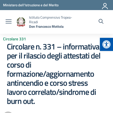
Vai ai contenuti
Vai al menu di navigazione
Vai al footer
Ministero dell'Istruzione e del Merito
Istituto Comprensivo Tropea-
Ricadi
Don Francesco Mottola
Apr
Circolare 331
Circolare n. 331 – informativa
per il rilascio degli attestati del
corso di
formazione/aggiornamento
antincendio e corso stress
lavoro correlato/sindrome di
burn out.