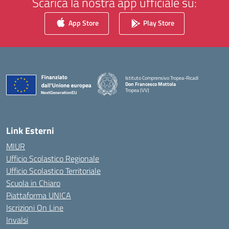
Scarica la nostra app ufficiale su:
App Store
Play Store
Istituto Comprensivo Tropea-Ricadi
Don Francesco Mottola
Tropea (VV)
— Visita la pagina iniziale della scuola
Link Esterni
MIUR
Ufficio Scolastico Regionale
Ufficio Scolastico Territoriale
Scuola in Chiaro
Piattaforma UNICA
Iscrizioni On Line
Invalsi