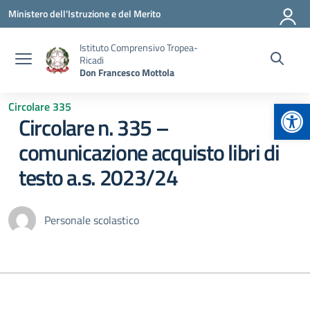
Vai ai contenuti
Vai al menu di navigazione
Vai al footer
Ministero dell'Istruzione e del Merito
Istituto Comprensivo Tropea-
Ricadi
Don Francesco Mottola
Apr
Circolare 335
Circolare n. 335 –
comunicazione acquisto libri di
testo a.s. 2023/24
Personale scolastico