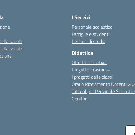
Visita la pagina iniziale della scuola
la
I Servizi
zione
Personale scolastico
Famiglie e studenti
della scuola
Percorsi di studio
della scuola
Didattica
azione
Offerta formativa
Progetto Erasmus+
I progetti delle classi
Orario Ricevimento Docenti 2
Tutorial per Personale Scolastic
Genitori