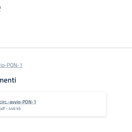
e
vvio-PON-1
menti
circ.-avvio-PON-1
pdf - 446 kb