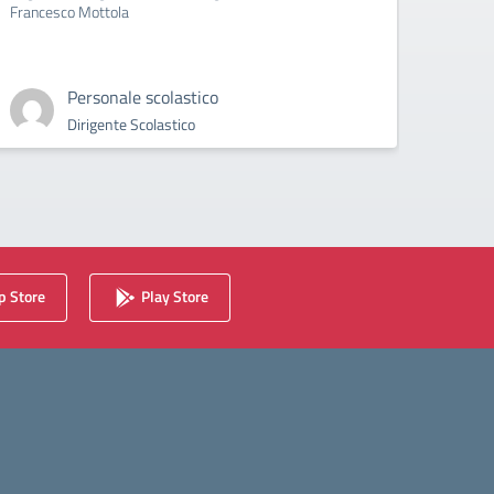
Francesco Mottola
Cyberb
Personale scolastico
Dirigente Scolastico
 Store
Play Store