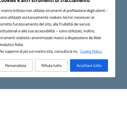
Cookies e altri strumenti di tracciamento
Contatti
Il nostro Istituto non utilizza strumenti di profilazione degli utenti -
Gallery
sono utilizzati esclusivamente cookies tecnici necessari al
corretto funzionamento del sito, alla fruibilità dei servizi
istituzionali e alla sua accessibilità – sono utilizzati, inoltre,
strumenti statistici anonimizzati messi a disposizione da Web
Analytics Italia.
Per saperne di più sul nostro sito, consulta la ns.
Cookie Policy.
2200d@pec.istruzione.it
Personalizza
Rifiuta tutto
Accettare tutto