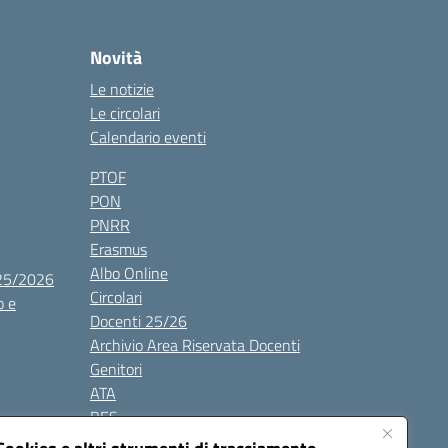
Novità
Le notizie
Le circolari
Calendario eventi
PTOF
PON
PNRR
Erasmus
Albo Online
025/2026
Circolari
o e
Docenti 25/26
Archivio Area Riservata Docenti
Genitori
ATA
BES
Modulistica