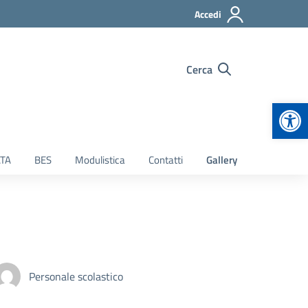
Accedi
Cerca
Apr
TA
BES
Modulistica
Contatti
Gallery
Personale scolastico