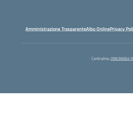
Amministrazione Trasparente
Albo Online
Privacy Pol
Centralino:
096366641