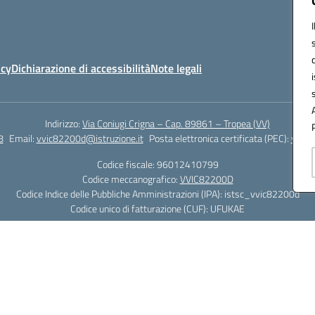
icy
Dichiarazione di accessibilità
Note legali
Indirizzo:
Via Coniugi Crigna – Cap. 89861 – Tropea (VV)
8
Email:
vvic82200d@istruzione.it
Posta elettronica certificata (PEC):
vvic8
Codice fiscale: 96012410799
Codice meccanografico:
VVIC82200D
Codice Indice delle Pubbliche Amministrazioni (IPA): istsc_vvic82200d
Codice unico di fatturazione (CUF): UFUKAE
Hosting & Powered by 3D Solution S.r.l.
Concept & Design by Designers Italia