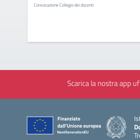
Convocazione Collegio dei docenti
Scarica la nostra app uff
Is
D
Tr