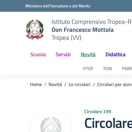
Vai ai contenuti
Vai al menu di navigazione
Vai al footer
Ministero dell'Istruzione e del Merito
Istituto Comprensivo Tropea-R
Don Francesco Mottola
Tropea (VV)
Scuola
Servizi
Novità
Didattica
PTOF
PON
PNR
Home
Novità
Le circolari
Circolari per alun
Circolare 339
Circolar