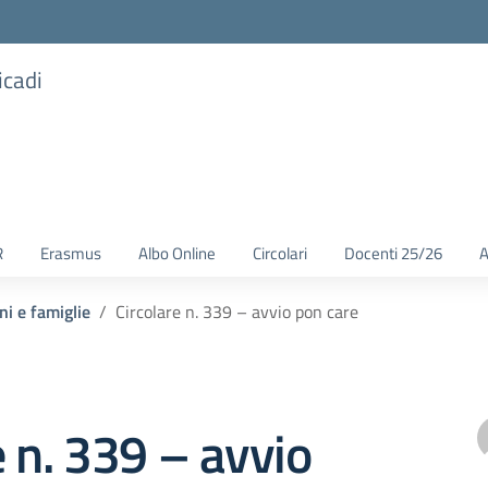
icadi
R
Erasmus
Albo Online
Circolari
Docenti 25/26
A
ni e famiglie
Circolare n. 339 – avvio pon care
e n. 339 – avvio