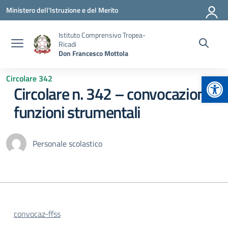
Vai ai contenuti
Vai al menu di navigazione
Vai al footer
Ministero dell'Istruzione e del Merito
Istituto Comprensivo Tropea-
Ricadi
Don Francesco Mottola
Apr
Circolare 342
Circolare n. 342 – convocazione
funzioni strumentali
Personale scolastico
convocaz-ffss