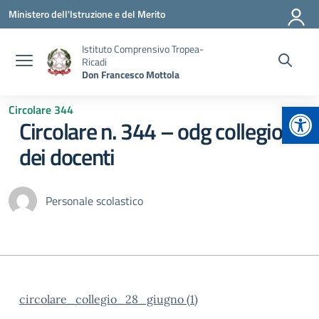
Vai ai contenuti
Vai al menu di navigazione
Vai al footer
Ministero dell'Istruzione e del Merito
Istituto Comprensivo Tropea-
Ricadi
Don Francesco Mottola
Apr
Circolare 344
Circolare n. 344 – odg collegio
dei docenti
Personale scolastico
circolare_collegio_28_giugno (1)