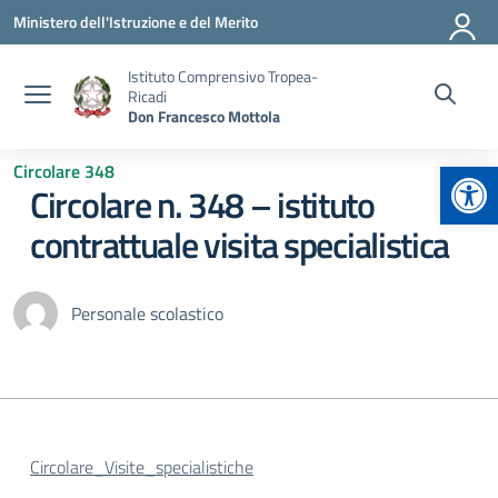
Vai ai contenuti
Vai al menu di navigazione
Vai al footer
Ministero dell'Istruzione e del Merito
Istituto Comprensivo Tropea-
Ricadi
Don Francesco Mottola
Apr
Circolare 348
Circolare n. 348 – istituto
contrattuale visita specialistica
Personale scolastico
Circolare_Visite_specialistiche