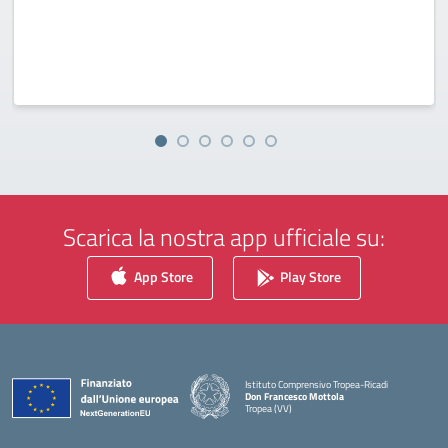
Scarica la nostra app ufficiale su:
App Store
Play Store
Istituto Comprensivo Tropea-Ricadi
Don Francesco Mottola
Tropea (VV)
— Visita la pagina iniziale della scuola