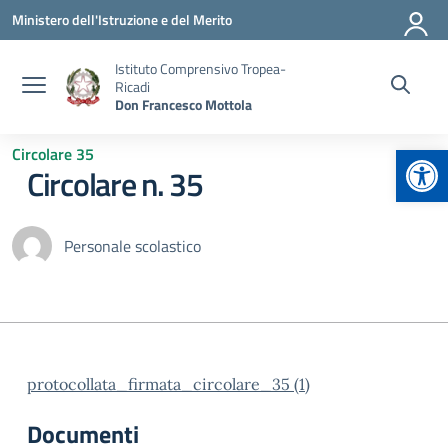
Vai ai contenuti
Vai al menu di navigazione
Vai al footer
Ministero dell'Istruzione e del Merito
Istituto Comprensivo Tropea-
Ricadi
Don Francesco Mottola
Apr
Circolare 35
Circolare n. 35
Personale scolastico
protocollata_firmata_circolare_35 (1)
Documenti