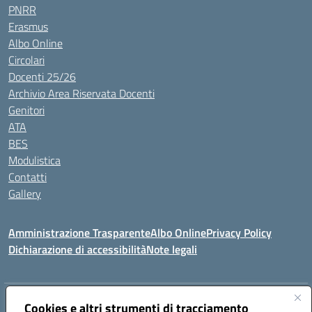
PNRR
Erasmus
Albo Online
Circolari
Docenti 25/26
Archivio Area Riservata Docenti
Genitori
ATA
BES
Modulistica
Contatti
Gallery
Amministrazione Trasparente
Albo Online
Privacy Policy
Dichiarazione di accessibilità
Note legali
Indirizzo:
Via Coniugi Crigna – Cap. 89861 – Tropea (VV)
Cookies e altri strumenti di tracciamento