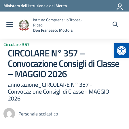
Vai ai contenuti
Vai al menu di navigazione
Vai al footer
Ministero dell'Istruzione e del Merito
Istituto Comprensivo Tropea-
Ricadi
Don Francesco Mottola
Apr
Circolare 357
CIRCOLARE N° 357 –
Convocazione Consigli di Classe
– MAGGIO 2026
annotazione_CIRCOLARE N° 357 -
Convocazione Consigli di Classe - MAGGIO
2026
Personale scolastico