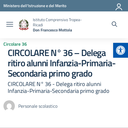
Vai ai contenuti
Vai al menu di navigazione
Vai al footer
Ministero dell'Istruzione e del Merito
Istituto Comprensivo Tropea-
Ricadi
Don Francesco Mottola
Apr
Circolare 36
CIRCOLARE N° 36 – Delega
ritiro alunni Infanzia-Primaria-
Secondaria primo grado
CIRCOLARE N° 36 - Delega ritiro alunni
Infanzia-Primaria-Secondaria primo grado
Personale scolastico